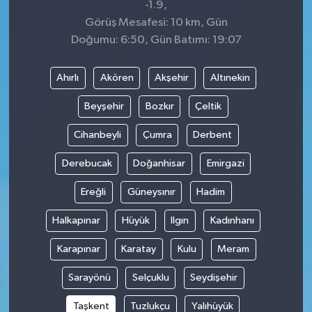
-1.9,
Görüş Mesafesi: 10 km, Gün
Doğumu: 6:50, Gün Batımı: 19:07
Ahırlı
Akören
Akşehir
Altınekin
Beyşehir
Bozkır
Çeltik
Cihanbeyli
Çumra
Derbent
Derebucak
Doğanhisar
Emirgazi
Ereğli
Güneysınır
Hadim
Halkapınar
Hüyük
Ilgın
Kadınhanı
Karapınar
Karatay
Kulu
Meram
Sarayönü
Selçuklu
Seydişehir
Taşkent
Tuzlukçu
Yalıhüyük