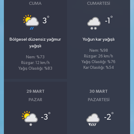
CUMA
CUMARTESI
°
°
3
-1
Bölgesel düzensiz yağmur
Yoğun kar yağışlı
yağışlı
Nem: %98
Rüzgar: 26 km/h
Nem: %73
Yağış Olasılığı: %76
Rüzgar: 12 km/h
Kar Olasılığı: %54
Yağış Olasılığı: %83
29 MART
30 MART
PAZAR
PAZARTESI
°
°
-3
-2