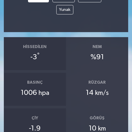
Yunak
HISSEDILEN
NEM
°
-3
%91
BASINÇ
RÜZGAR
1006
14
hpa
km/s
ÇIY
GÖRÜŞ
-1.9
10
km