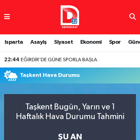
Isparta Nöbetçi Eczaneler
Isparta Hava Durumu
Isparta
Asayiş
Siyaset
Ekonomi
Spor
Gün
Isparta Namaz Vakitleri
22:44
EĞİRDİR’DE GÜNE SPORLA BAŞLA
Isparta Trafik Yoğunluk Haritası
Taşkent Hava Durumu
Süper Lig Puan Durumu ve Fikstür
Tüm Manşetler
Taşkent Bugün, Yarın ve 1
Haftalık Hava Durumu Tahmini
Son Dakika Haberleri
Haber Arşivi
ŞU AN