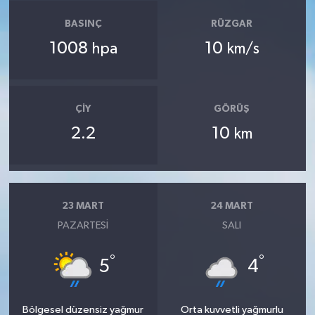
BASINÇ
RÜZGAR
1008
10
hpa
km/s
ÇIY
GÖRÜŞ
2.2
10
km
23 MART
24 MART
PAZARTESI
SALI
°
°
5
4
Bölgesel düzensiz yağmur
Orta kuvvetli yağmurlu