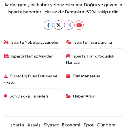
kadar geniş bir haber yelpazesi sunar. Doğru ve güvenilir
Isparta haberleri için siz de Demokrat32’yi takip edin.
Isparta Nöbetçi Eczaneler
Isparta Hava Durumu
Isparta Namaz Vakitleri
Isparta Trafik Yoğunluk
Haritası
Süper Lig Puan Durumu ve
Tüm Manşetler
Fikstür
Son Dakika Haberleri
Haber Arşivi
Isparta
Asayiş
Siyaset
Ekonomi
Spor
Gündem