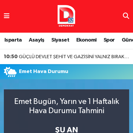
Isparta Nöbetçi Eczaneler
Isparta Hava Durumu
Isparta
Asayiş
Siyaset
Ekonomi
Spor
Gün
Isparta Namaz Vakitleri
10:50
GÜÇLÜ DEVLET ŞEHİT VE GAZİSİNİ YALNIZ BIRAKMAZ
Isparta Trafik Yoğunluk Haritası
Emet Hava Durumu
Süper Lig Puan Durumu ve Fikstür
Tüm Manşetler
Emet Bugün, Yarın ve 1 Haftalık
Hava Durumu Tahmini
Son Dakika Haberleri
Haber Arşivi
ŞU AN