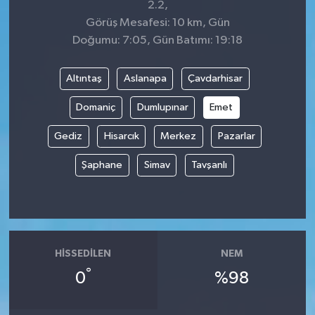
2.2,
Görüş Mesafesi: 10 km, Gün
Doğumu: 7:05, Gün Batımı: 19:18
Altıntaş
Aslanapa
Çavdarhisar
Domaniç
Dumlupınar
Emet
Gediz
Hisarcık
Merkez
Pazarlar
Şaphane
Simav
Tavşanlı
HISSEDILEN
NEM
°
0
%98