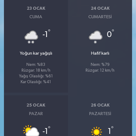
23 OCAK
24 OCAK
CUMA
CUMARTESI
°
°
-1
0
Yoğun kar yağışlı
Hafif karlı
Nem: %83
Nem: %79
Rüzgar: 18 km/h
Rüzgar: 12 km/h
Yağış Olasılığı: %61
Kar Olasılığı: %41
25 OCAK
26 OCAK
PAZAR
PAZARTESI
°
°
-1
1