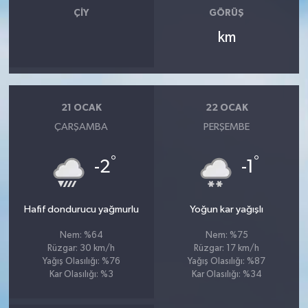
ÇIY
GÖRÜŞ
km
21 OCAK
22 OCAK
ÇARŞAMBA
PERŞEMBE
°
°
-2
-1
Hafif dondurucu yağmurlu
Yoğun kar yağışlı
Nem: %64
Nem: %75
Rüzgar: 30 km/h
Rüzgar: 17 km/h
Yağış Olasılığı: %76
Yağış Olasılığı: %87
Kar Olasılığı: %3
Kar Olasılığı: %34