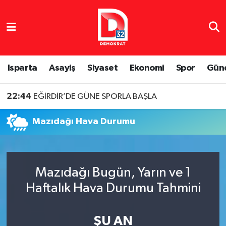
Isparta Nöbetçi Eczaneler
Isparta Hava Durumu
Isparta
Asayiş
Siyaset
Ekonomi
Spor
Gün
Isparta Namaz Vakitleri
22:44
EĞİRDİR’DE GÜNE SPORLA BAŞLA
Isparta Trafik Yoğunluk Haritası
Mazıdağı Hava Durumu
Süper Lig Puan Durumu ve Fikstür
Tüm Manşetler
Mazıdağı Bugün, Yarın ve 1
Haftalık Hava Durumu Tahmini
Son Dakika Haberleri
Haber Arşivi
ŞU AN