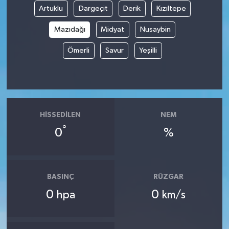
Artuklu
Dargeçit
Derik
Kızıltepe
Mazıdağı
Midyat
Nusaybin
Ömerli
Savur
Yeşilli
HISSEDILEN
NEM
°
0
%
BASINÇ
RÜZGAR
0
0
hpa
km/s