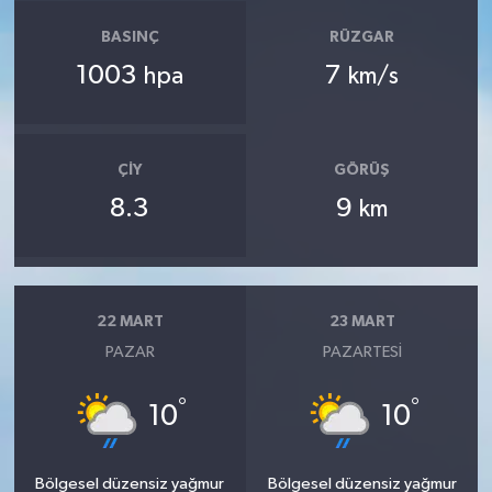
BASINÇ
RÜZGAR
1003
7
hpa
km/s
ÇIY
GÖRÜŞ
8.3
9
km
22 MART
23 MART
PAZAR
PAZARTESI
°
°
10
10
Bölgesel düzensiz yağmur
Bölgesel düzensiz yağmur