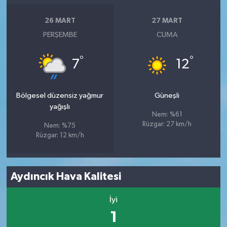
26 MART
27 MART
PERŞEMBE
CUMA
°
°
7
12
Bölgesel düzensiz yağmur
Güneşli
yağışlı
Nem: %61
Rüzgar: 27 km/h
Nem: %75
Rüzgar: 12 km/h
Aydıncık Hava Kalitesi
İyi
1