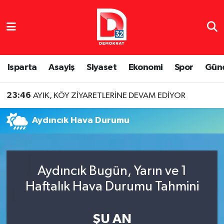
Isparta Nöbetçi Eczaneler
Isparta Hava Durumu
Isparta
Asayiş
Siyaset
Ekonomi
Spor
Gün
Isparta Namaz Vakitleri
23:46
AYIK, KÖY ZİYARETLERİNE DEVAM EDİYOR
Isparta Trafik Yoğunluk Haritası
Aydıncık Hava Durumu
Süper Lig Puan Durumu ve Fikstür
Tüm Manşetler
Aydıncık Bugün, Yarın ve 1
Haftalık Hava Durumu Tahmini
Son Dakika Haberleri
Haber Arşivi
ŞU AN