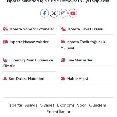
Isparta haberleri için siz de Demokrat32’yi takip edin.
Isparta Nöbetçi Eczaneler
Isparta Hava Durumu
Isparta Namaz Vakitleri
Isparta Trafik Yoğunluk
Haritası
Süper Lig Puan Durumu ve
Tüm Manşetler
Fikstür
Son Dakika Haberleri
Haber Arşivi
Isparta
Asayiş
Siyaset
Ekonomi
Spor
Gündem
Resmi İlanlar