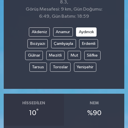
8.3,
Görüş Mesafesi: 9 km, Gün Doğumu:
6:49, Gün Batımı: 18:59
Akdeniz
Anamur
Aydıncık
Bozyazı
Çamlıyayla
Erdemli
Gülnar
Mezitli
Mut
Silifke
Tarsus
Toroslar
Yenişehir
HISSEDILEN
NEM
°
10
%90