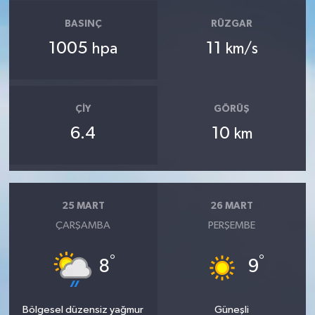
BASINÇ
RÜZGAR
1005
11
hpa
km/s
ÇIY
GÖRÜŞ
6.4
10
km
25 MART
26 MART
ÇARŞAMBA
PERŞEMBE
°
°
8
9
Bölgesel düzensiz yağmur
Güneşli