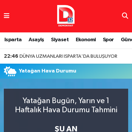
Isparta Nöbetçi Eczaneler
Isparta Hava Durumu
Isparta
Asayiş
Siyaset
Ekonomi
Spor
Gün
Isparta Namaz Vakitleri
22:46
DÜNYA UZMANLARI ISPARTA'DA BULUŞUYOR
Isparta Trafik Yoğunluk Haritası
Yatağan Hava Durumu
Süper Lig Puan Durumu ve Fikstür
Tüm Manşetler
Yatağan Bugün, Yarın ve 1
Haftalık Hava Durumu Tahmini
Son Dakika Haberleri
Haber Arşivi
ŞU AN