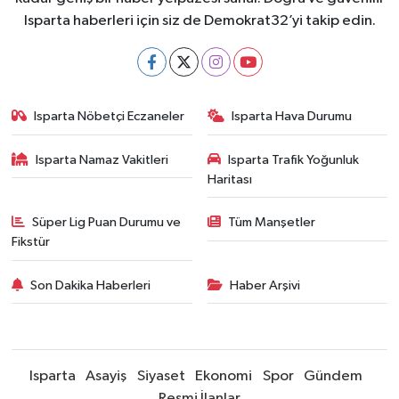
Isparta haberleri için siz de Demokrat32’yi takip edin.
Isparta Nöbetçi Eczaneler
Isparta Hava Durumu
Isparta Namaz Vakitleri
Isparta Trafik Yoğunluk
Haritası
Süper Lig Puan Durumu ve
Tüm Manşetler
Fikstür
Son Dakika Haberleri
Haber Arşivi
Isparta
Asayiş
Siyaset
Ekonomi
Spor
Gündem
Resmi İlanlar