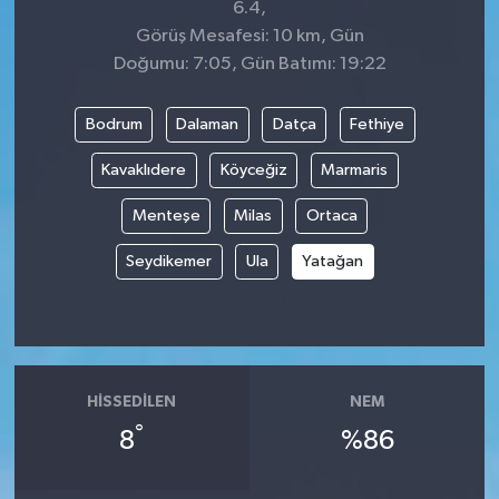
6.4,
Görüş Mesafesi: 10 km, Gün
Doğumu: 7:05, Gün Batımı: 19:22
Bodrum
Dalaman
Datça
Fethiye
Kavaklıdere
Köyceğiz
Marmaris
Menteşe
Milas
Ortaca
Seydikemer
Ula
Yatağan
HISSEDILEN
NEM
°
8
%86