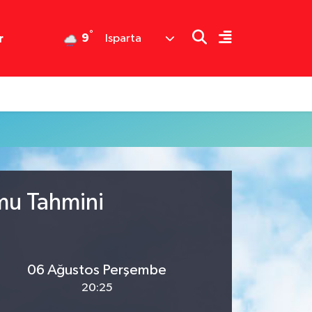
°
9
r
Isparta
mu Tahmini
06 Ağustos Perşembe
20:25