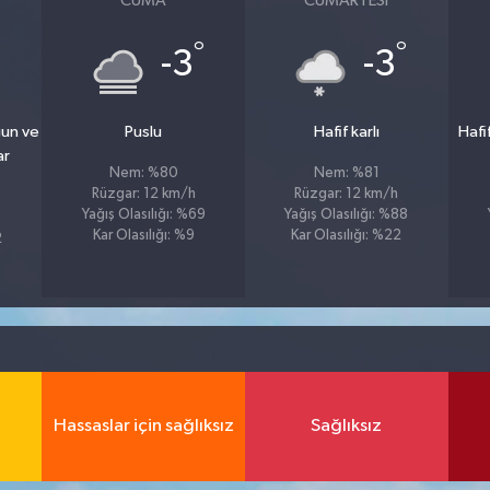
CUMA
CUMARTESI
°
°
°
-3
-3
ğun ve
Puslu
Hafif karlı
Hafi
ar
Nem: %80
Nem: %81
Rüzgar: 12 km/h
Rüzgar: 12 km/h
Yağış Olasılığı: %69
Yağış Olasılığı: %88
Kar Olasılığı: %9
Kar Olasılığı: %22
2
Hassaslar için sağlıksız
Sağlıksız