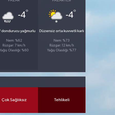
PAZAR
PAZARTESI
°
°
-4
-4
f dondurucu yağmurlu
Düzensiz orta kuvvetli karlı
Nem: %62
Nem: %73
Rüzgar: 7 km/h
Rüzgar: 12 km/h
Yağış Olasılığı: %60
Yağış Olasılığı: %77
Çok Sağlıksız
Tehlikeli