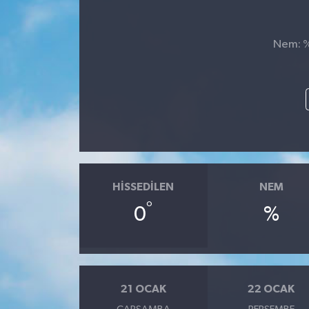
Nem: %,
HISSEDILEN
NEM
°
0
%
21 OCAK
22 OCAK