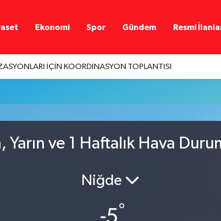
yaset
Ekonomi
Spor
Gündem
Resmi İlanla
ASYONLARI İÇİN KOORDİNASYON TOPLANTISI
, Yarın ve 1 Haftalık Hava Duru
Niğde
°
-5