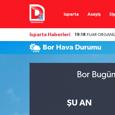
Isparta
Asayiş
Si
Isparta Nöbetçi Eczaneler
Isparta Hava Durumu
Isparta Haberleri
19:18
FUAR ORGANİZ
Isparta Namaz Vakitleri
Bor Hava Durumu
Isparta Trafik Yoğunluk Haritası
Süper Lig Puan Durumu ve Fikstür
Bor Bugün
Tüm Manşetler
Son Dakika Haberleri
ŞU AN
Haber Arşivi