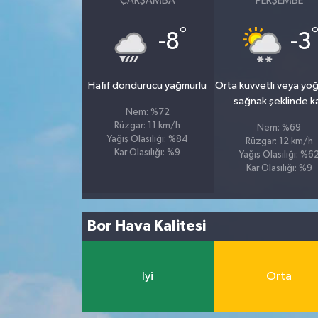
ÇARŞAMBA
PERŞEMBE
°
-8
-3
Hafif dondurucu yağmurlu
Orta kuvvetli veya yo
sağnak şeklinde k
Nem: %72
Rüzgar: 11 km/h
Nem: %69
Yağış Olasılığı: %84
Rüzgar: 12 km/h
Kar Olasılığı: %9
Yağış Olasılığı: %6
Kar Olasılığı: %9
Bor Hava Kalitesi
İyi
Orta