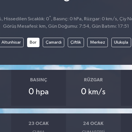
°
 Hissedilen Sıcaklık: 0
, Basınç: 0 hPa, Rüzgar: 0 km/s, Çiy No
Görüş Mesafesi: km, Gün Doğumu: 7:54, Gün Batımı: 17:51
Altunhisar
Bor
Çamardı
Çiftlik
Merkez
Ulukışla
BASINÇ
RÜZGAR
0
0
hpa
km/s
23 OCAK
24 OCAK