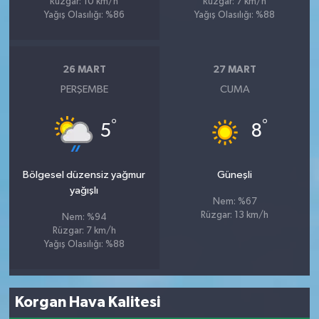
Rüzgar: 10 km/h
Rüzgar: 7 km/h
Yağış Olasılığı: %86
Yağış Olasılığı: %88
26 MART
27 MART
PERŞEMBE
CUMA
°
°
5
8
Bölgesel düzensiz yağmur
Güneşli
yağışlı
Nem: %67
Rüzgar: 13 km/h
Nem: %94
Rüzgar: 7 km/h
Yağış Olasılığı: %88
Korgan Hava Kalitesi