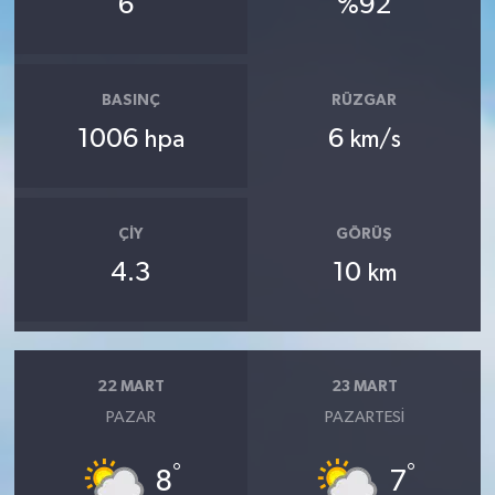
6
%92
BASINÇ
RÜZGAR
1006
6
hpa
km/s
ÇIY
GÖRÜŞ
4.3
10
km
22 MART
23 MART
PAZAR
PAZARTESI
°
°
8
7