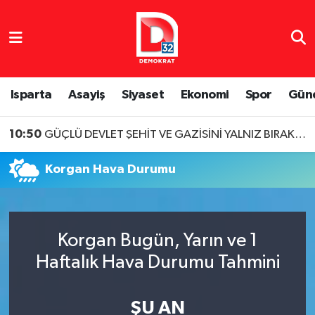
Isparta Nöbetçi Eczaneler
Isparta Hava Durumu
Isparta
Asayiş
Siyaset
Ekonomi
Spor
Gün
Isparta Namaz Vakitleri
10:50
GÜÇLÜ DEVLET ŞEHİT VE GAZİSİNİ YALNIZ BIRAKMAZ
Isparta Trafik Yoğunluk Haritası
Korgan Hava Durumu
Süper Lig Puan Durumu ve Fikstür
Tüm Manşetler
Korgan Bugün, Yarın ve 1
Haftalık Hava Durumu Tahmini
Son Dakika Haberleri
Haber Arşivi
ŞU AN