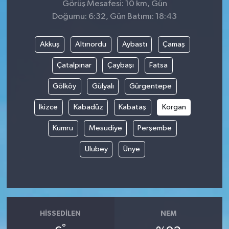
Görüş Mesafesi: 10 km, Gün
Doğumu: 6:32, Gün Batımı: 18:43
Akkuş
Altınordu
Aybastı
Çamaş
Çatalpınar
Çaybaşı
Fatsa
Gölköy
Gülyalı
Gürgentepe
İkizce
Kabadüz
Kabataş
Korgan
Kumru
Mesudiye
Perşembe
Ulubey
Ünye
HISSEDILEN
NEM
°