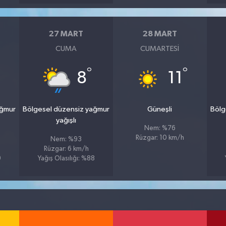
27 MART
28 MART
CUMA
CUMARTESI
°
°
8
11
ağmur
Bölgesel düzensiz yağmur
Güneşli
Bölg
yağışlı
Nem: %76
Rüzgar: 10 km/h
Nem: %93
Rüzgar: 6 km/h
9
Yağış Olasılığı: %88