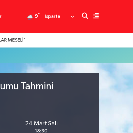
°
9
r
Isparta
AR MEŞELİ"
urumu Tahmini
24 Mart Salı
18:30