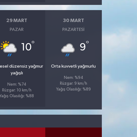
29 MART
30 MART
PAZAR
PAZARTESI
°
°
10
9
esel düzensiz yağmur
Orta kuvvetli yağmurlu
yağışlı
Nem: %94
Rüzgar: 9 km/h
Nem: %74
Yağış Olasılığı: %89
Rüzgar: 10 km/h
Yağış Olasılığı: %88