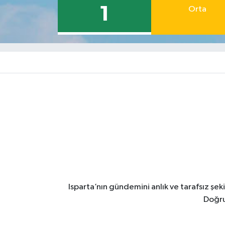
1
Orta
Isparta’nın gündemini anlık ve tarafsız ş
Doğru