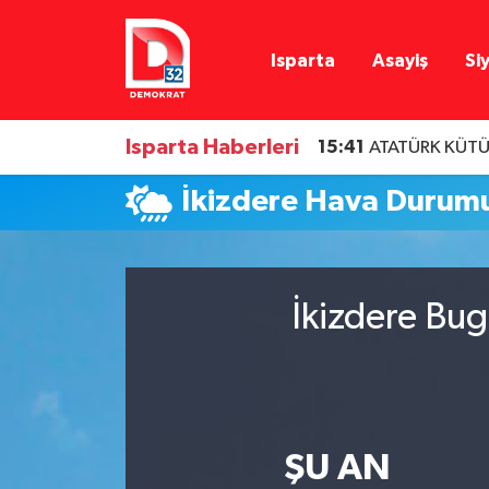
Isparta
Asayiş
Si
Isparta Nöbetçi Eczaneler
Isparta Hava Durumu
Isparta Haberleri
15:41
ATATÜRK KÜTÜ
Isparta Namaz Vakitleri
İkizdere Hava Durum
Isparta Trafik Yoğunluk Haritası
Süper Lig Puan Durumu ve Fikstür
İkizdere Bug
Tüm Manşetler
Son Dakika Haberleri
ŞU AN
Haber Arşivi