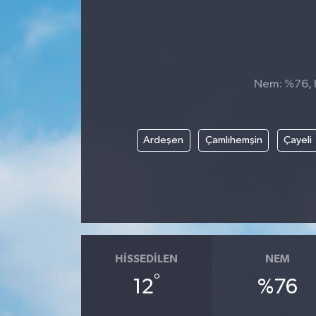
Nem: %76, H
Ardeşen
Çamlıhemşin
Çayeli
HISSEDILEN
NEM
°
12
%76