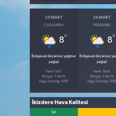
25 MART
26 MART
ÇARŞAMBA
PERŞEMBE
°
°
8
8
Bölgesel düzensiz yağmur
Bölgesel düzensiz y
yağışlı
yağışlı
Nem: %91
Nem: %94
Rüzgar: 7 km/h
Rüzgar: 5 km/h
Yağış Olasılığı: %89
Yağış Olasılığı: %8
İkizdere Hava Kalitesi
İyi