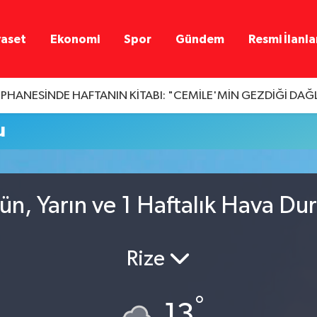
yaset
Ekonomi
Spor
Gündem
Resmi İlanla
PHANESİNDE HAFTANIN KİTABI: "CEMİLE'MİN GEZDİĞİ DAĞL
u
ün, Yarın ve 1 Haftalık Hava D
Rize
°
13