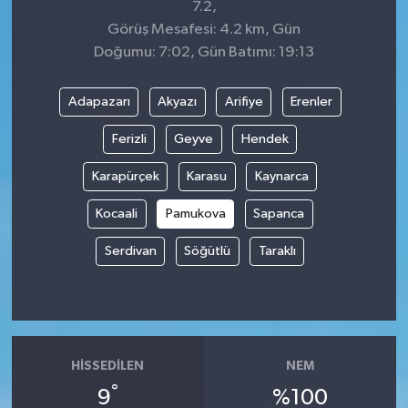
7.2,
Görüş Mesafesi: 4.2 km, Gün
Doğumu: 7:02, Gün Batımı: 19:13
Adapazarı
Akyazı
Arifiye
Erenler
Ferizli
Geyve
Hendek
Karapürçek
Karasu
Kaynarca
Kocaali
Pamukova
Sapanca
Serdivan
Söğütlü
Taraklı
HISSEDILEN
NEM
°
9
%100