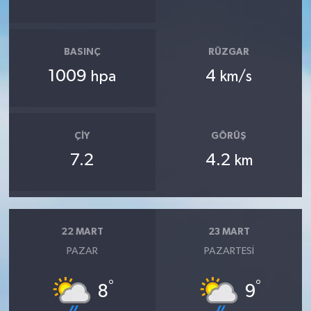
BASINÇ
RÜZGAR
1009
4
hpa
km/s
ÇIY
GÖRÜŞ
7.2
4.2
km
22 MART
23 MART
PAZAR
PAZARTESI
°
°
8
9