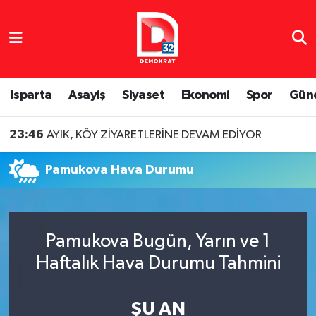
Isparta Nöbetçi Eczaneler
Isparta Hava Durumu
Isparta
Asayiş
Siyaset
Ekonomi
Spor
Gün
Isparta Namaz Vakitleri
23:46
AYIK, KÖY ZİYARETLERİNE DEVAM EDİYOR
Isparta Trafik Yoğunluk Haritası
Pamukova Hava Durumu
Süper Lig Puan Durumu ve Fikstür
Tüm Manşetler
Pamukova Bugün, Yarın ve 1
Haftalık Hava Durumu Tahmini
Son Dakika Haberleri
Haber Arşivi
ŞU AN