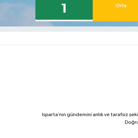
1
Orta
Isparta’nın gündemini anlık ve tarafsız ş
Doğru