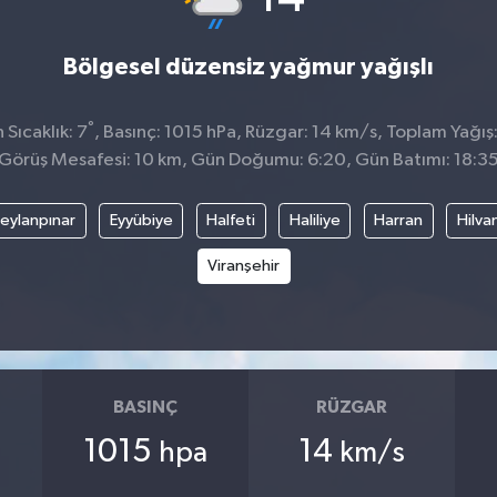
Bölgesel düzensiz yağmur yağışlı
°
Sıcaklık: 7
, Basınç: 1015 hPa, Rüzgar: 14 km/s, Toplam Yağış
Görüş Mesafesi: 10 km, Gün Doğumu: 6:20, Gün Batımı: 18:3
eylanpınar
Eyyübiye
Halfeti
Haliliye
Harran
Hilva
Viranşehir
BASINÇ
RÜZGAR
1015
14
hpa
km/s