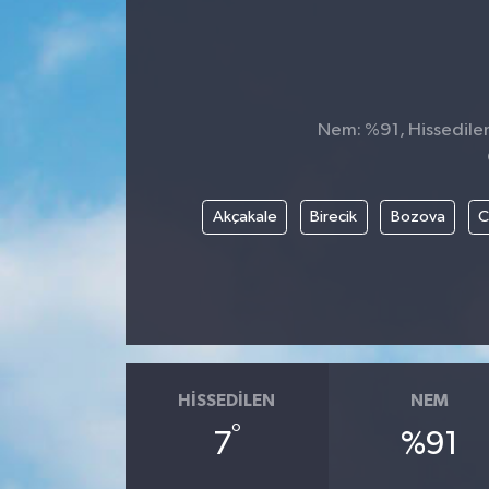
Nem: %91, Hissedilen 
Akçakale
Birecik
Bozova
C
HISSEDILEN
NEM
°
7
%91