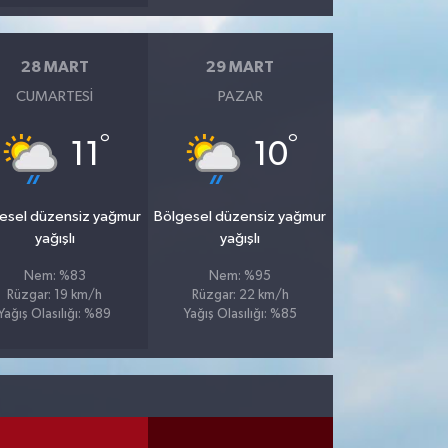
28 MART
29 MART
CUMARTESI
PAZAR
°
°
11
10
esel düzensiz yağmur
Bölgesel düzensiz yağmur
yağışlı
yağışlı
Nem: %83
Nem: %95
Rüzgar: 19 km/h
Rüzgar: 22 km/h
Yağış Olasılığı: %89
Yağış Olasılığı: %85