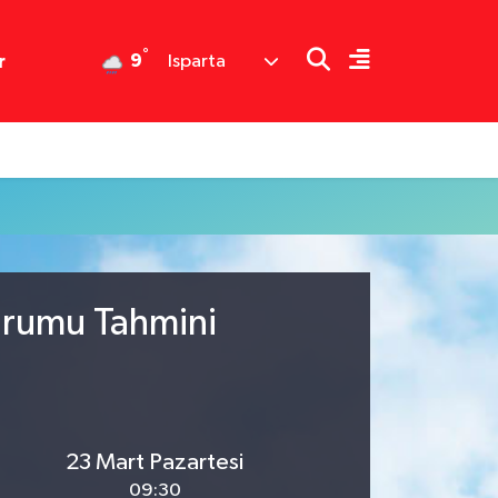
°
9
r
Isparta
Durumu Tahmini
23 Mart Pazartesi
09:30