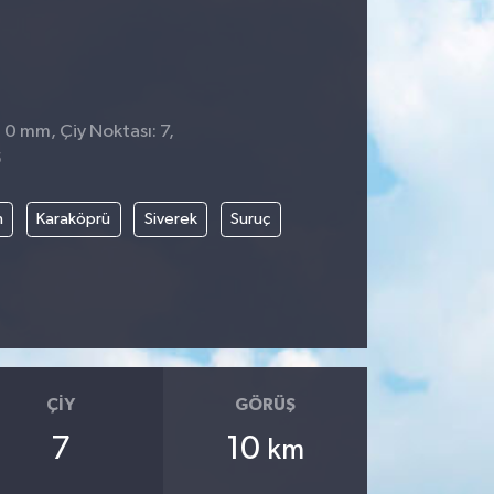
: 0 mm, Çiy Noktası: 7,
5
n
Karaköprü
Siverek
Suruç
ÇIY
GÖRÜŞ
7
10
km