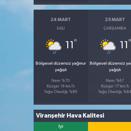
24 MART
25 MART
SALI
ÇARŞAMBA
°
11
11
Bölgesel düzensiz yağmur
Bölgesel düzensiz y
yağışlı
yağışlı
Nem: %70
Nem: %67
Rüzgar: 16 km/h
Rüzgar: 17 km/h
Yağış Olasılığı: %89
Yağış Olasılığı: %8
Viranşehir Hava Kalitesi
İyi