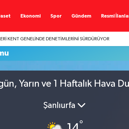
yaset
Ekonomi
Spor
Gündem
Resmi İlanla
LERİ KENT GENELİNDE DENETİMLERİNİ SÜRDÜRÜYOR
umu
gün, Yarın ve 1 Haftalık Hava 
Şanlıurfa
°
14