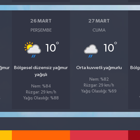
26 MART
27 MART
PERŞEMBE
CUMA
°
°
°
10
10
ağmur
Bölgesel düzensiz yağmur
Orta kuvvetli yağmurlu
Bölg
yağışlı
Nem: %82
Rüzgar: 29 km/h
Nem: %84
Yağış Olasılığı: %69
Rüzgar: 29 km/h
4
Yağış Olasılığı: %88