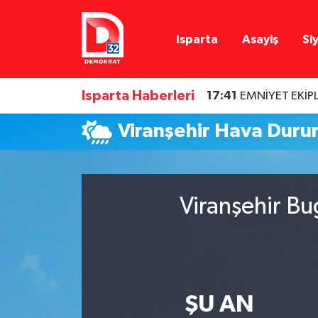
Isparta
Asayiş
Si
Isparta Nöbetçi Eczaneler
Isparta Hava Durumu
Isparta Haberleri
17:41
EMNİYET EKİP
Isparta Namaz Vakitleri
Viranşehir Hava Dur
Isparta Trafik Yoğunluk Haritası
Süper Lig Puan Durumu ve Fikstür
Viranşehir Bu
Tüm Manşetler
Son Dakika Haberleri
ŞU AN
Haber Arşivi