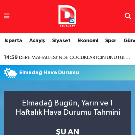
Isparta Nöbetçi Eczaneler
Isparta Hava Durumu
Isparta
Asayiş
Siyaset
Ekonomi
Spor
Gün
Isparta Namaz Vakitleri
14:59
DERE MAHALLESİ'NDE ÇOCUKLAR İÇİN UNUTULMAZ YAZ AKŞAMI SİNEMASI
Isparta Trafik Yoğunluk Haritası
Elmadağ Hava Durumu
Süper Lig Puan Durumu ve Fikstür
Tüm Manşetler
Elmadağ Bugün, Yarın ve 1
Haftalık Hava Durumu Tahmini
Son Dakika Haberleri
Haber Arşivi
ŞU AN