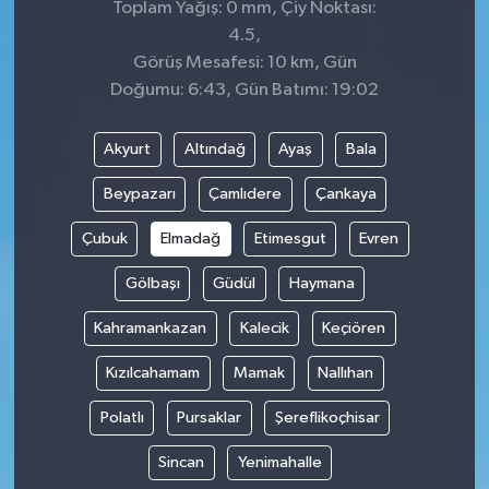
Toplam Yağış: 0 mm, Çiy Noktası:
4.5,
Görüş Mesafesi: 10 km, Gün
Doğumu: 6:43, Gün Batımı: 19:02
Akyurt
Altındağ
Ayaş
Bala
Beypazarı
Çamlıdere
Çankaya
Çubuk
Elmadağ
Etimesgut
Evren
Gölbaşı
Güdül
Haymana
Kahramankazan
Kalecik
Keçiören
Kızılcahamam
Mamak
Nallıhan
Polatlı
Pursaklar
Şereflikoçhisar
Sincan
Yenimahalle