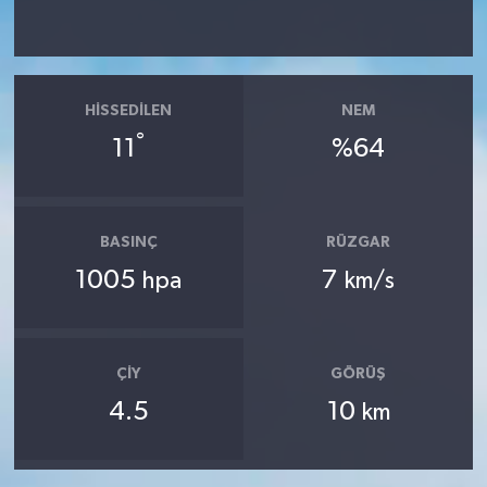
HISSEDILEN
NEM
°
11
%64
BASINÇ
RÜZGAR
1005
7
hpa
km/s
ÇIY
GÖRÜŞ
4.5
10
km