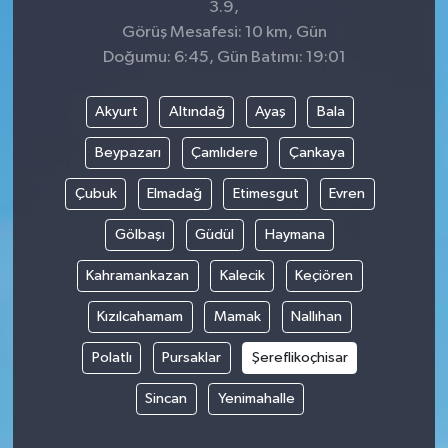
3.9,
Görüş Mesafesi: 10 km, Gün
Doğumu: 6:45, Gün Batımı: 19:01
Akyurt
Altındağ
Ayaş
Bala
Beypazarı
Çamlıdere
Çankaya
Çubuk
Elmadağ
Etimesgut
Evren
Gölbaşı
Güdül
Haymana
Kahramankazan
Kalecik
Keçiören
Kızılcahamam
Mamak
Nallıhan
Polatlı
Pursaklar
Şereflikoçhisar
Sincan
Yenimahalle