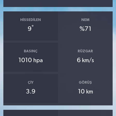
HISSEDILEN
NEM
°
9
%71
BASINÇ
RÜZGAR
1010
6
hpa
km/s
ÇIY
GÖRÜŞ
3.9
10
km