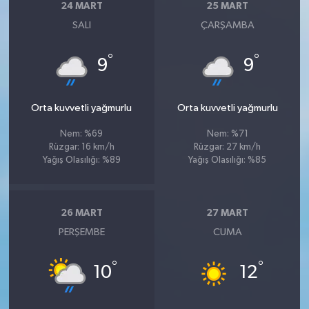
24 MART
25 MART
SALI
ÇARŞAMBA
°
°
9
9
Orta kuvvetli yağmurlu
Orta kuvvetli yağmurlu
Nem: %69
Nem: %71
Rüzgar: 16 km/h
Rüzgar: 27 km/h
Yağış Olasılığı: %89
Yağış Olasılığı: %85
26 MART
27 MART
PERŞEMBE
CUMA
°
°
10
12