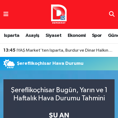
Isparta Nöbetçi Eczaneler
Isparta Hava Durumu
Isparta
Asayiş
Siyaset
Ekonomi
Spor
Gün
Isparta Namaz Vakitleri
13:45
IYAŞ Market'ten Isparta, Burdur ve Dinar Halkına Teşekkür
Isparta Trafik Yoğunluk Haritası
Şereflikoçhisar Hava Durumu
Süper Lig Puan Durumu ve Fikstür
Tüm Manşetler
Şereflikoçhisar Bugün, Yarın ve 1
Haftalık Hava Durumu Tahmini
Son Dakika Haberleri
Haber Arşivi
ŞU AN