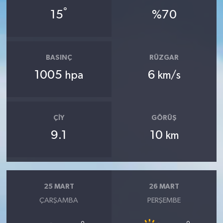
°
15
%70
BASINÇ
RÜZGAR
1005
6
hpa
km/s
ÇIY
GÖRÜŞ
9.1
10
km
25 MART
26 MART
ÇARŞAMBA
PERŞEMBE