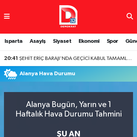
Isparta Nöbetçi Eczaneler
Isparta Hava Durumu
Isparta
Asayiş
Siyaset
Ekonomi
Spor
Gün
Isparta Namaz Vakitleri
20:41
ŞEHİT ERİÇ BARAJI'NDA GEÇİCİ KABUL TAMAMLANDI
Isparta Trafik Yoğunluk Haritası
Alanya Hava Durumu
Süper Lig Puan Durumu ve Fikstür
Tüm Manşetler
Alanya Bugün, Yarın ve 1
Haftalık Hava Durumu Tahmini
Son Dakika Haberleri
Haber Arşivi
ŞU AN