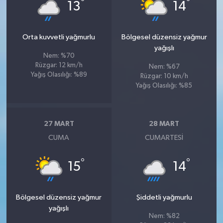
°
°
13
14
Orta kuvvetli yağmurlu
Bölgesel düzensiz yağmur
yağışlı
Nem: %70
Rüzgar: 12 km/h
Nem: %67
Yağış Olasılığı: %89
Rüzgar: 10 km/h
Yağış Olasılığı: %85
27 MART
28 MART
CUMA
CUMARTESI
°
°
15
14
Bölgesel düzensiz yağmur
Şiddetli yağmurlu
yağışlı
Nem: %82