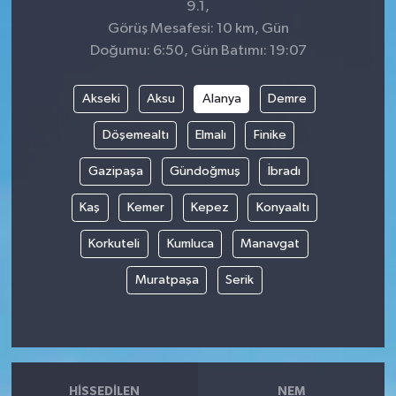
9.1,
Görüş Mesafesi: 10 km, Gün
Doğumu: 6:50, Gün Batımı: 19:07
Akseki
Aksu
Alanya
Demre
Döşemealtı
Elmalı
Finike
Gazipaşa
Gündoğmuş
İbradı
Kaş
Kemer
Kepez
Konyaaltı
Korkuteli
Kumluca
Manavgat
Muratpaşa
Serik
HISSEDILEN
NEM