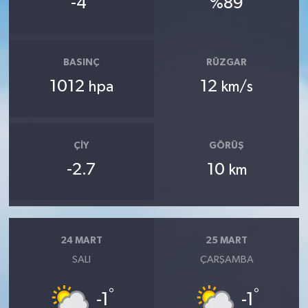
-4
%89
BASINÇ
RÜZGAR
1012
12
hpa
km/s
ÇIY
GÖRÜŞ
-2.7
10
km
24 MART
25 MART
SALI
ÇARŞAMBA
°
°
-1
-1