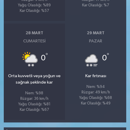
Yağış Olasılığı: %89
Kar Olasılığı: %7
Kar Olasılığı: %57
28 MART
29 MART
CUMARTESI
PAZAR
°
°
0
0
Orta kuvvetli veya yoğun ve
Kar fırtınası
sağnak şeklinde kar
Nem: %94
Rüzgar: 49 km/h
Nem: %98
Yağış Olasılığı: %68
Rüzgar: 36 km/h
Kar Olasılığı: %49
Yağış Olasılığı: %81
Kar Olasılığı: %67