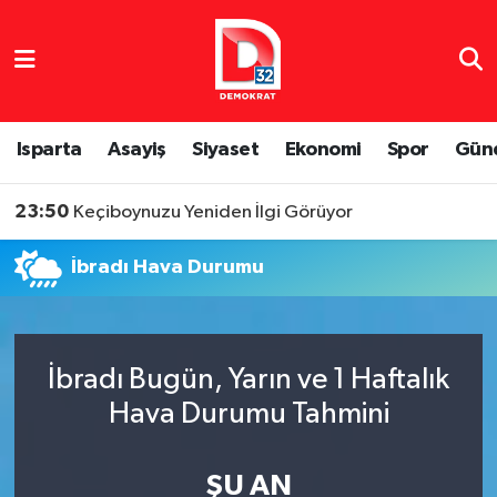
Isparta Nöbetçi Eczaneler
Isparta Hava Durumu
Isparta
Asayiş
Siyaset
Ekonomi
Spor
Gün
Isparta Namaz Vakitleri
23:50
Keçiboynuzu Yeniden İlgi Görüyor
Isparta Trafik Yoğunluk Haritası
İbradı Hava Durumu
Süper Lig Puan Durumu ve Fikstür
Tüm Manşetler
İbradı Bugün, Yarın ve 1 Haftalık
Hava Durumu Tahmini
Son Dakika Haberleri
Haber Arşivi
ŞU AN