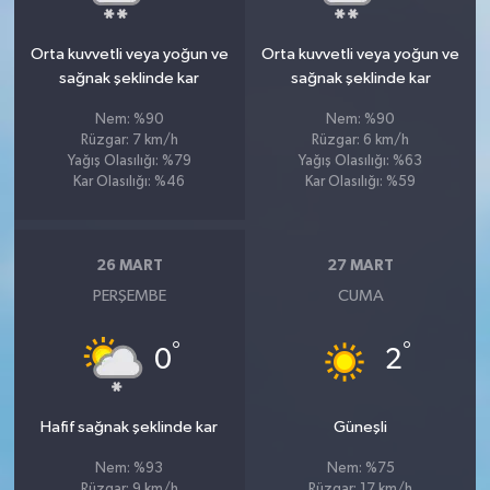
Orta kuvvetli veya yoğun ve
Orta kuvvetli veya yoğun ve
sağnak şeklinde kar
sağnak şeklinde kar
Nem: %90
Nem: %90
Rüzgar: 7 km/h
Rüzgar: 6 km/h
Yağış Olasılığı: %79
Yağış Olasılığı: %63
Kar Olasılığı: %46
Kar Olasılığı: %59
26 MART
27 MART
PERŞEMBE
CUMA
°
°
0
2
Hafif sağnak şeklinde kar
Güneşli
Nem: %93
Nem: %75
Rüzgar: 9 km/h
Rüzgar: 17 km/h