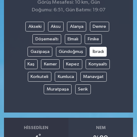
Görüş Mesafesi: 10 km, Gün
Doğumu: 6:51, Gün Batımı: 19:07
Akseki
Aksu
Alanya
Demre
Döşemealtı
Elmalı
Finike
Gazipaşa
Gündoğmuş
İbradı
Kaş
Kemer
Kepez
Konyaaltı
Korkuteli
Kumluca
Manavgat
Muratpaşa
Serik
HISSEDILEN
NEM
°