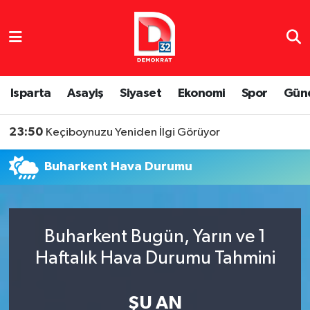
Isparta Nöbetçi Eczaneler
Isparta Hava Durumu
Isparta
Asayiş
Siyaset
Ekonomi
Spor
Gün
Isparta Namaz Vakitleri
23:50
Keçiboynuzu Yeniden İlgi Görüyor
Isparta Trafik Yoğunluk Haritası
Buharkent Hava Durumu
Süper Lig Puan Durumu ve Fikstür
Tüm Manşetler
Buharkent Bugün, Yarın ve 1
Haftalık Hava Durumu Tahmini
Son Dakika Haberleri
Haber Arşivi
ŞU AN