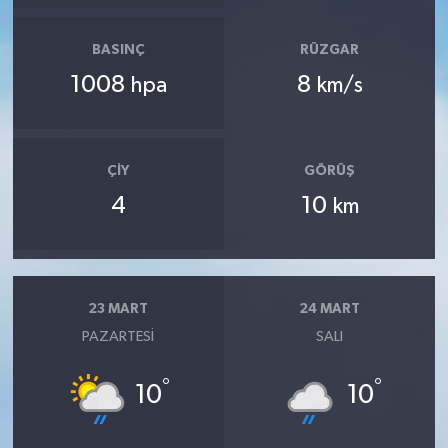
BASINÇ
RÜZGAR
1008
8
hpa
km/s
ÇIY
GÖRÜŞ
4
10
km
23 MART
24 MART
PAZARTESI
SALI
°
°
10
10