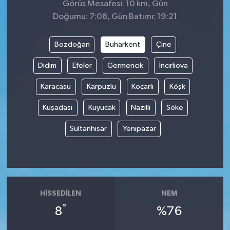
Görüş Mesafesi: 10 km, Gün
Doğumu: 7:08, Gün Batımı: 19:21
Bozdoğan
Buharkent
Çine
Didim
Efeler
Germencik
İncirliova
Karacasu
Karpuzlu
Koçarlı
Köşk
Kuşadası
Kuyucak
Nazilli
Söke
Sultanhisar
Yenipazar
HISSEDILEN
NEM
°
8
%76