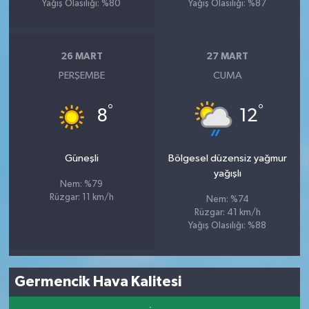
Yağış Olasılığı: %80
Yağış Olasılığı: %87
26 MART
27 MART
PERŞEMBE
CUMA
°
°
8
12
Güneşli
Bölgesel düzensiz yağmur
yağışlı
Nem: %79
Rüzgar: 11 km/h
Nem: %74
Rüzgar: 41 km/h
Yağış Olasılığı: %88
Germencik Hava Kalitesi