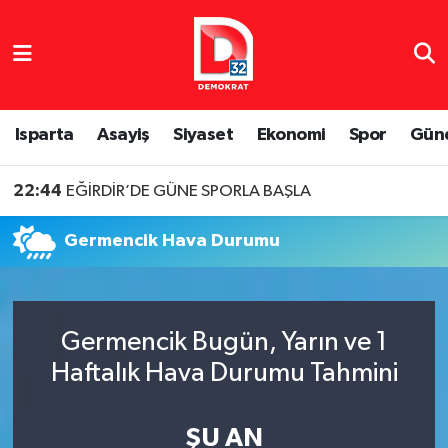
Isparta Nöbetçi Eczaneler
Isparta Hava Durumu
Isparta
Asayiş
Siyaset
Ekonomi
Spor
Gün
Isparta Namaz Vakitleri
22:44
EĞİRDİR’DE GÜNE SPORLA BAŞLA
Isparta Trafik Yoğunluk Haritası
Germencik Hava Durumu
Süper Lig Puan Durumu ve Fikstür
Tüm Manşetler
Germencik Bugün, Yarın ve 1
Haftalık Hava Durumu Tahmini
Son Dakika Haberleri
Haber Arşivi
ŞU AN