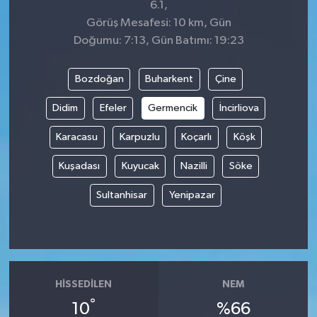
6.1,
Görüş Mesafesi: 10 km, Gün
Doğumu: 7:13, Gün Batımı: 19:23
Bozdoğan
Buharkent
Çine
Didim
Efeler
Germencik
İncirliova
Karacasu
Karpuzlu
Koçarlı
Köşk
Kuşadası
Kuyucak
Nazilli
Söke
Sultanhisar
Yenipazar
HISSEDILEN
NEM
°
10
%66