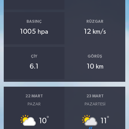
BASINÇ
RÜZGAR
1005
12
hpa
km/s
ÇIY
GÖRÜŞ
6.1
10
km
22 MART
23 MART
PAZAR
PAZARTESI
°
°
10
11