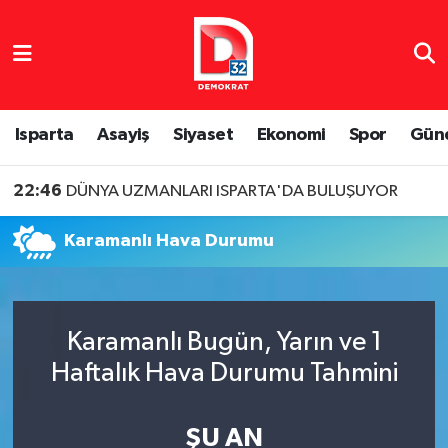
Isparta Nöbetçi Eczaneler
Isparta Hava Durumu
Isparta
Asayiş
Siyaset
Ekonomi
Spor
Gün
Isparta Namaz Vakitleri
22:46
DÜNYA UZMANLARI ISPARTA'DA BULUŞUYOR
Isparta Trafik Yoğunluk Haritası
Karamanlı Hava Durumu
Süper Lig Puan Durumu ve Fikstür
Tüm Manşetler
Karamanlı Bugün, Yarın ve 1
Haftalık Hava Durumu Tahmini
Son Dakika Haberleri
Haber Arşivi
ŞU AN