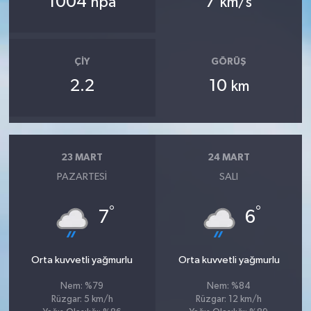
1004
7
hpa
km/s
ÇIY
GÖRÜŞ
2.2
10
km
23 MART
24 MART
PAZARTESI
SALI
°
°
7
6
Orta kuvvetli yağmurlu
Orta kuvvetli yağmurlu
Nem: %79
Nem: %84
Rüzgar: 5 km/h
Rüzgar: 12 km/h