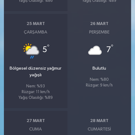
Yağış Olasılığı: %86
Yağış Olasılığı: %89
25 MART
26 MART
ÇARŞAMBA
PERŞEMBE
°
°
5
7
Bölgesel düzensiz yağmur
Bulutlu
yağışlı
Nem: %80
Rüzgar: 9 km/h
Nem: %93
Rüzgar: 11 km/h
Yağış Olasılığı: %89
27 MART
28 MART
CUMA
CUMARTESI