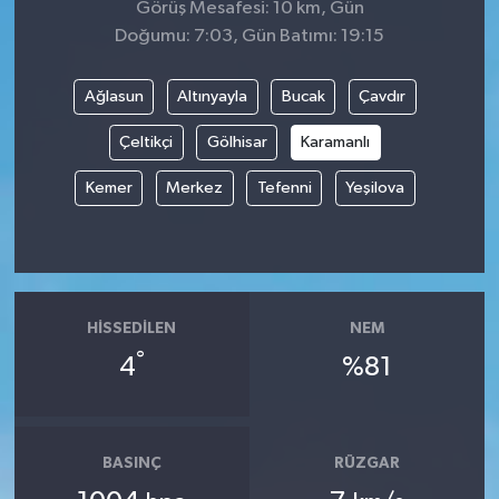
Görüş Mesafesi: 10 km, Gün
Doğumu: 7:03, Gün Batımı: 19:15
Ağlasun
Altınyayla
Bucak
Çavdır
Çeltikçi
Gölhisar
Karamanlı
Kemer
Merkez
Tefenni
Yeşilova
HISSEDILEN
NEM
°
4
%81
BASINÇ
RÜZGAR