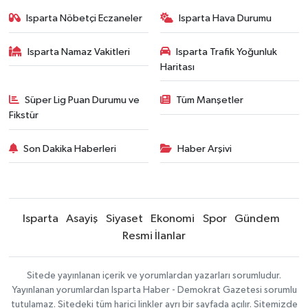
Isparta Nöbetçi Eczaneler
Isparta Hava Durumu
Isparta Namaz Vakitleri
Isparta Trafik Yoğunluk
Haritası
Süper Lig Puan Durumu ve
Tüm Manşetler
Fikstür
Son Dakika Haberleri
Haber Arşivi
Isparta
Asayiş
Siyaset
Ekonomi
Spor
Gündem
Resmi İlanlar
Sitede yayınlanan içerik ve yorumlardan yazarları sorumludur.
Yayınlanan yorumlardan Isparta Haber - Demokrat Gazetesi sorumlu
tutulamaz. Sitedeki tüm harici linkler ayrı bir sayfada açılır. Sitemizde