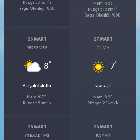
Rüzgar: 9 km/h
Nem: %86
Yağış Olasılığı: %88
Rüzgar: 16 km/h
Yağış Olasılığı: %88
26 MART
27 MART
PERŞEMBE
CUMA
°
°
8
7
Parçalı Bulutlu
Güneşli
Nem: %73
Nem: %68
Rüzgar: 8 km/h
Rüzgar: 22 km/h
28 MART
29 MART
CUMARTESI
PAZAR