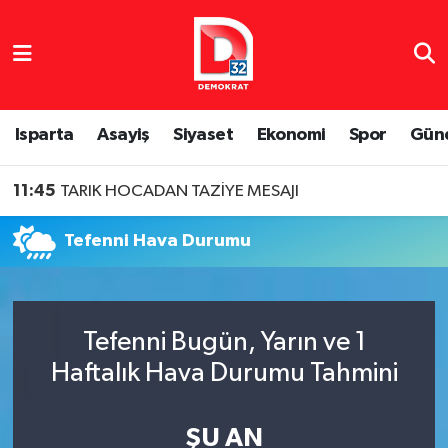
Isparta Nöbetçi Eczaneler
Isparta Hava Durumu
Isparta
Asayiş
Siyaset
Ekonomi
Spor
Gün
Isparta Namaz Vakitleri
11:45
TARIK HOCADAN TAZİYE MESAJI
Isparta Trafik Yoğunluk Haritası
Tefenni Hava Durumu
Süper Lig Puan Durumu ve Fikstür
Tüm Manşetler
Tefenni Bugün, Yarın ve 1
Haftalık Hava Durumu Tahmini
Son Dakika Haberleri
Haber Arşivi
ŞU AN