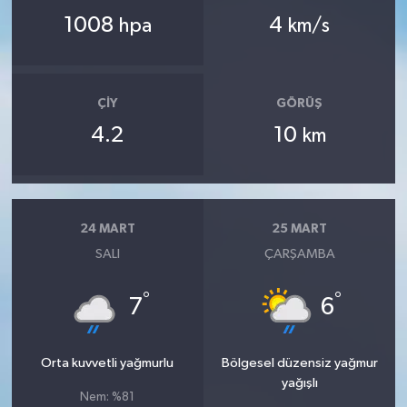
1008
4
hpa
km/s
ÇIY
GÖRÜŞ
4.2
10
km
24 MART
25 MART
SALI
ÇARŞAMBA
°
°
7
6
Orta kuvvetli yağmurlu
Bölgesel düzensiz yağmur
yağışlı
Nem: %81