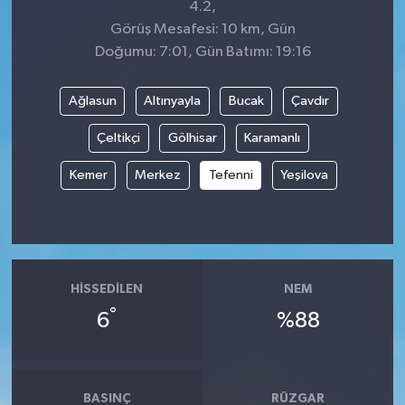
4.2,
Görüş Mesafesi: 10 km, Gün
Doğumu: 7:01, Gün Batımı: 19:16
Ağlasun
Altınyayla
Bucak
Çavdır
Çeltikçi
Gölhisar
Karamanlı
Kemer
Merkez
Tefenni
Yeşilova
HISSEDILEN
NEM
°
6
%88
BASINÇ
RÜZGAR