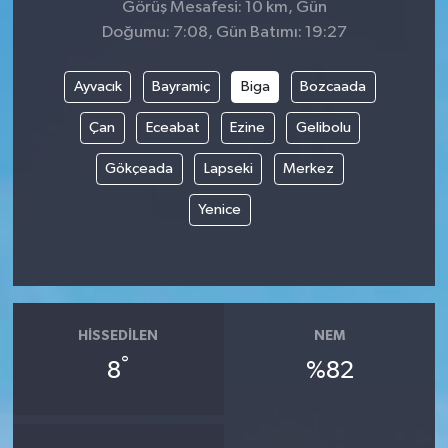
Görüş Mesafesi: 10 km, Gün
Doğumu: 7:08, Gün Batımı: 19:27
Ayvacık
Bayramiç
Biga
Bozcaada
Çan
Eceabat
Ezine
Gelibolu
Gökçeada
Lapseki
Merkez
Yenice
HISSEDILEN
NEM
°
8
%82