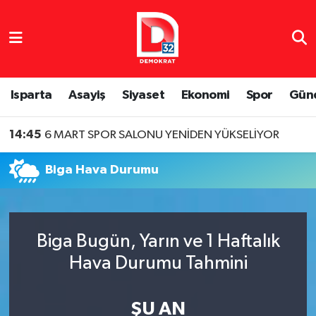
Isparta Nöbetçi Eczaneler
Isparta Hava Durumu
Isparta
Asayiş
Siyaset
Ekonomi
Spor
Gün
Isparta Namaz Vakitleri
14:45
6 MART SPOR SALONU YENİDEN YÜKSELİYOR
Isparta Trafik Yoğunluk Haritası
Biga Hava Durumu
Süper Lig Puan Durumu ve Fikstür
Tüm Manşetler
Biga Bugün, Yarın ve 1 Haftalık
Hava Durumu Tahmini
Son Dakika Haberleri
Haber Arşivi
ŞU AN