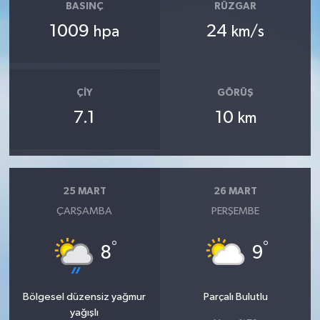
BASINÇ
RÜZGAR
1009
24
hpa
km/s
ÇIY
GÖRÜŞ
7.1
10
km
25 MART
26 MART
ÇARŞAMBA
PERŞEMBE
°
°
8
9
Bölgesel düzensiz yağmur
Parçalı Bulutlu
yağışlı