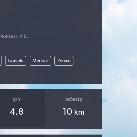
Noktası: 4.8,
0
Lapseki
Merkez
Yenice
ÇIY
GÖRÜŞ
4.8
10
km