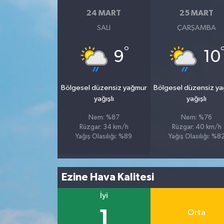
24 MART
25 MART
SALI
ÇARŞAMBA
°
9
10
Bölgesel düzensiz yağmur
Bölgesel düzensiz y
yağışlı
yağışlı
Nem: %87
Nem: %76
Rüzgar: 34 km/h
Rüzgar: 40 km/h
Yağış Olasılığı: %89
Yağış Olasılığı: %8
Ezine Hava Kalitesi
İyi
1
Orta