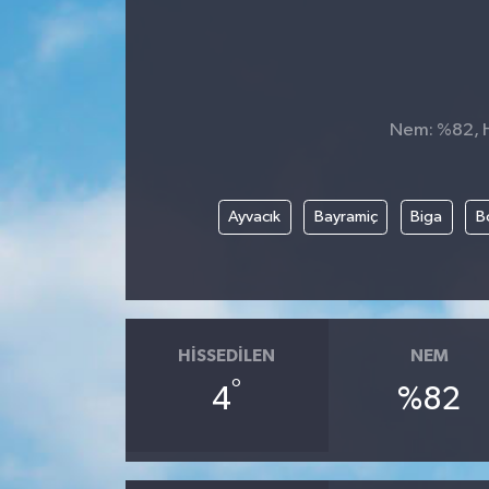
Nem: %82, Hi
Ayvacık
Bayramiç
Biga
B
HISSEDILEN
NEM
°
4
%82