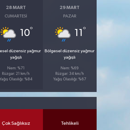
28 MART
29 MART
CUMARTESI
PAZAR
°
°
10
11
esel düzensiz yağmur
Bölgesel düzensiz yağmur
yağışlı
yağışlı
Nem: %71
Nem: %69
Rüzgar: 21 km/h
Rüzgar: 34 km/h
Yağış Olasılığı: %84
Yağış Olasılığı: %67
Çok Sağlıksız
Tehlikeli