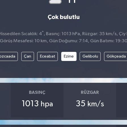
Çok bulutlu
°
ssedilen Sıcaklık: 4
, Basınç: 1013 hPa, Rüzgar: 35 km/s, Çiy 
Görüş Mesafesi: 10 km, Gün Doğumu: 7:14, Gün Batımı: 19:3
ozcaada
Çan
Eceabat
Ezine
Gelibolu
Gökçeada
BASINÇ
RÜZGAR
1013
35
hpa
km/s