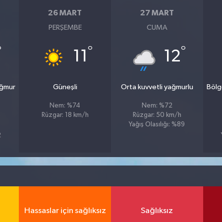
26 MART
27 MART
PERŞEMBE
CUMA
°
°
°
11
12
ağmur
Güneşli
Orta kuvvetli yağmurlu
Bölg
Nem: %74
Nem: %72
Rüzgar: 18 km/h
Rüzgar: 50 km/h
Yağış Olasılığı: %89
2
Hassaslar için sağlıksız
Sağlıksız