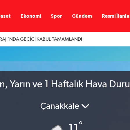
yaset
Ekonomi
Spor
Gündem
Resmi İlanla
ARAJI'NDA GEÇİCİ KABUL TAMAMLANDI
n, Yarın ve 1 Haftalık Hava Dur
Çanakkale
°
11