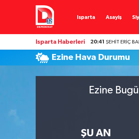
Isparta
Asayiş
Si
Isparta Nöbetçi Eczaneler
Isparta Hava Durumu
Isparta Haberleri
20:41
ŞEHİT ERİÇ B
Isparta Namaz Vakitleri
Ezine Hava Durumu
Isparta Trafik Yoğunluk Haritası
Süper Lig Puan Durumu ve Fikstür
Ezine Bugü
Tüm Manşetler
Son Dakika Haberleri
ŞU AN
Haber Arşivi