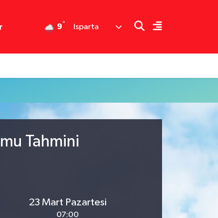
°
9
r
Isparta
umu Tahmini
23 Mart Pazartesi
07:00