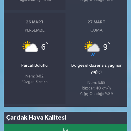
26 MART
27 MART
PERŞEMBE
CUMA
°
°
6
9
Parçalı Bulutlu
Bölgesel düzensiz yağmur
yağışlı
Nem: %82
Rüzgar: 8 km/h
Nem: %69
Rüzgar: 40 km/h
Yağış Olasılığı: %89
Çardak Hava Kalitesi