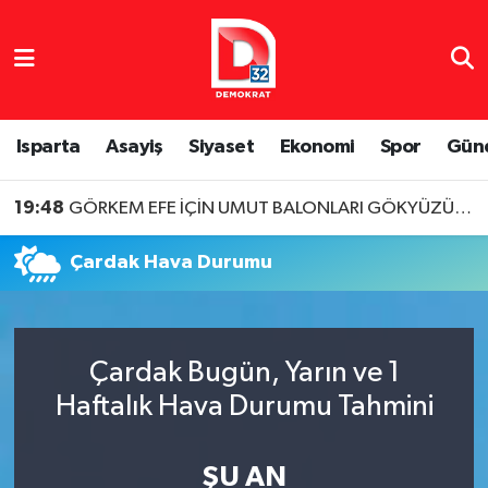
Isparta Nöbetçi Eczaneler
Isparta Hava Durumu
Isparta
Asayiş
Siyaset
Ekonomi
Spor
Gün
Isparta Namaz Vakitleri
19:48
GÖRKEM EFE İÇİN UMUT BALONLARI GÖKYÜZÜNE BIRAKILDI
Isparta Trafik Yoğunluk Haritası
Çardak Hava Durumu
Süper Lig Puan Durumu ve Fikstür
Tüm Manşetler
Çardak Bugün, Yarın ve 1
Haftalık Hava Durumu Tahmini
Son Dakika Haberleri
Haber Arşivi
ŞU AN