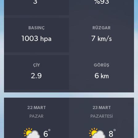
3
%93
BASINÇ
RÜZGAR
1003
7
hpa
km/s
ÇIY
GÖRÜŞ
2.9
6
km
22 MART
23 MART
PAZAR
PAZARTESI
°
°
6
8