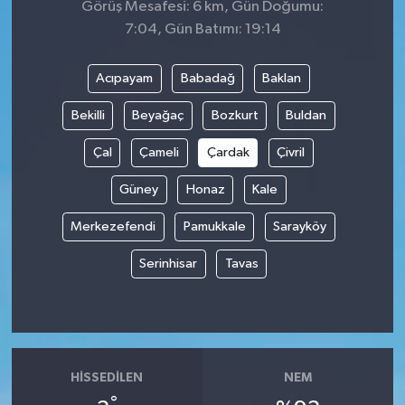
Görüş Mesafesi: 6 km, Gün Doğumu:
7:04, Gün Batımı: 19:14
Acıpayam
Babadağ
Baklan
Bekilli
Beyağaç
Bozkurt
Buldan
Çal
Çameli
Çardak
Çivril
Güney
Honaz
Kale
Merkezefendi
Pamukkale
Sarayköy
Serinhisar
Tavas
HISSEDILEN
NEM
°