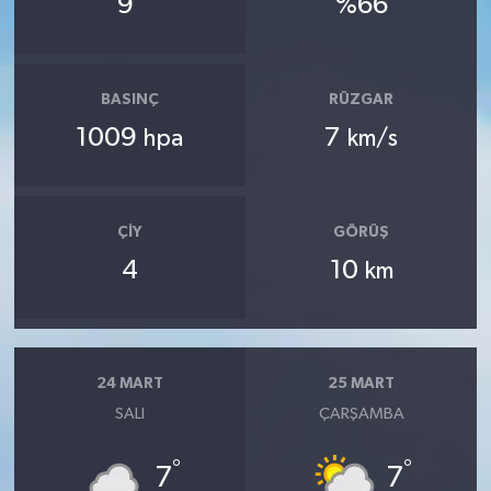
9
%66
BASINÇ
RÜZGAR
1009
7
hpa
km/s
ÇIY
GÖRÜŞ
4
10
km
24 MART
25 MART
SALI
ÇARŞAMBA
°
°
7
7