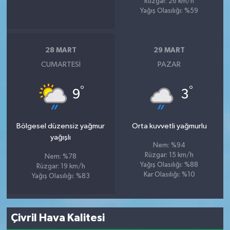
Rüzgar: 26 km/h
Yağış Olasılığı: %59
28 MART
29 MART
CUMARTESI
PAZAR
°
°
9
3
Bölgesel düzensiz yağmur
Orta kuvvetli yağmurlu
yağışlı
Nem: %94
Rüzgar: 15 km/h
Nem: %78
Yağış Olasılığı: %88
Rüzgar: 19 km/h
Kar Olasılığı: %10
Yağış Olasılığı: %83
Çivril Hava Kalitesi