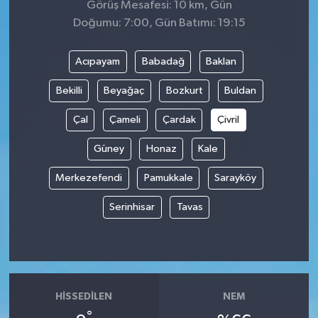
Görüş Mesafesi: 10 km, Gün
Doğumu: 7:00, Gün Batımı: 19:15
Acıpayam
Babadağ
Baklan
Bekilli
Beyağaç
Bozkurt
Buldan
Çal
Çameli
Çardak
Çivril
Güney
Honaz
Kale
Merkezefendi
Pamukkale
Sarayköy
Serinhisar
Tavas
HISSEDILEN
NEM
°