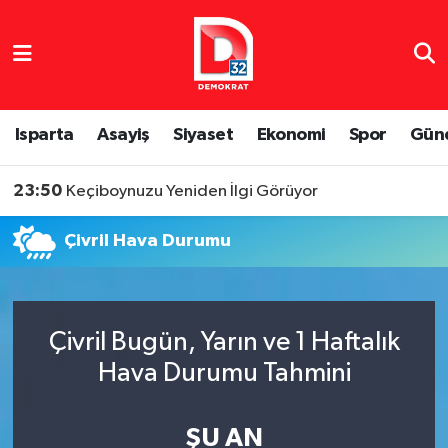
Isparta Nöbetçi Eczaneler
Isparta Hava Durumu
Isparta
Asayiş
Siyaset
Ekonomi
Spor
Gün
Isparta Namaz Vakitleri
23:50
Keçiboynuzu Yeniden İlgi Görüyor
Isparta Trafik Yoğunluk Haritası
Çivril Hava Durumu
Süper Lig Puan Durumu ve Fikstür
Tüm Manşetler
Çivril Bugün, Yarın ve 1 Haftalık
Hava Durumu Tahmini
Son Dakika Haberleri
Haber Arşivi
ŞU AN