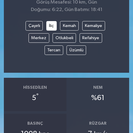
Görüş Mesafesi: 10 km, Gün
Doğumu: 6:22, Gün Batımı: 18:41
Çayırlı
İliç
Kemah
Kemaliye
Merkez
Otlukbeli
Refahiye
Tercan
Üzümlü
HISSEDILEN
NEM
°
5
%61
BASINÇ
RÜZGAR