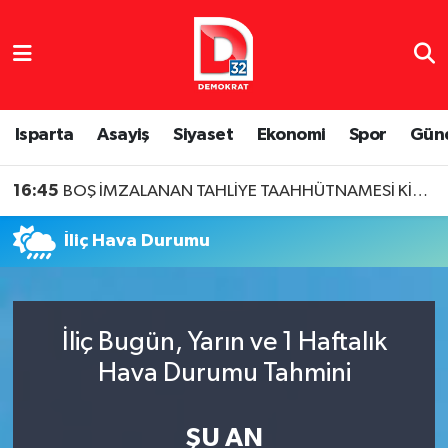
Isparta Nöbetçi Eczaneler
Isparta Hava Durumu
Isparta
Asayiş
Siyaset
Ekonomi
Spor
Gün
Isparta Namaz Vakitleri
16:45
BOŞ İMZALANAN TAHLİYE TAAHHÜTNAMESİ KİRACIYI ZOR DURUMDA BIRAKABİLİR
Isparta Trafik Yoğunluk Haritası
İliç Hava Durumu
Süper Lig Puan Durumu ve Fikstür
Tüm Manşetler
İliç Bugün, Yarın ve 1 Haftalık
Hava Durumu Tahmini
Son Dakika Haberleri
Haber Arşivi
ŞU AN