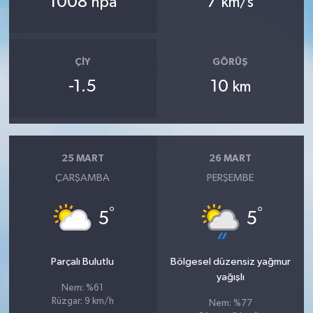
1008
7
hpa
km/s
ÇIY
GÖRÜŞ
-1.5
10
km
25 MART
26 MART
ÇARŞAMBA
PERŞEMBE
°
°
5
5
Parçalı Bulutlu
Bölgesel düzensiz yağmur
yağışlı
Nem: %61
Rüzgar: 9 km/h
Nem: %77