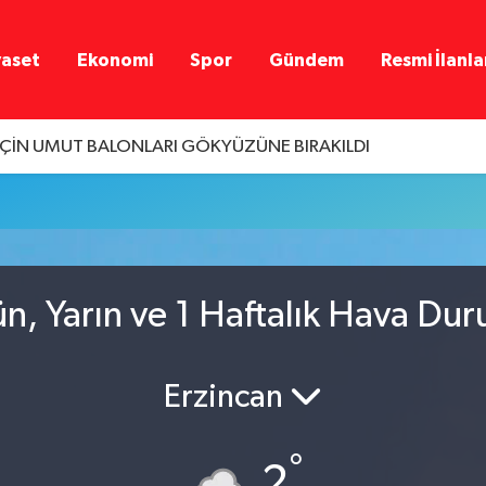
yaset
Ekonomi
Spor
Gündem
Resmi İlanla
İÇİN UMUT BALONLARI GÖKYÜZÜNE BIRAKILDI
n, Yarın ve 1 Haftalık Hava Du
Erzincan
°
2