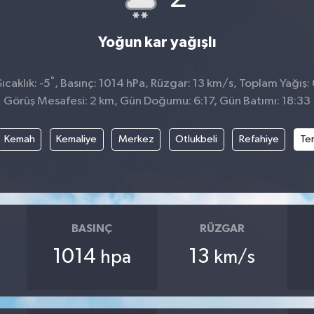
Yoğun kar yağışlı
°
caklık: -5
, Basınç: 1014 hPa, Rüzgar: 13 km/s, Toplam Yağış:
Görüş Mesafesi: 2 km, Gün Doğumu: 6:17, Gün Batımı: 18:33
Kemah
Kemaliye
Merkez
Otlukbeli
Refahiye
Te
BASINÇ
RÜZGAR
1014
13
hpa
km/s