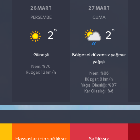
26 MART
27 MART
PERŞEMBE
CUMA
°
°
2
2
Güneşli
Bölgesel düzensiz yağmur
yağışlı
Nem: %76
Rüzgar: 12 km/h
Nem: %86
Rüzgar: 8 km/h
Yağış Olasılığı: %87
Kar Olasılığı: %6
Hassaslar için sağlıksız
Sağlıksız