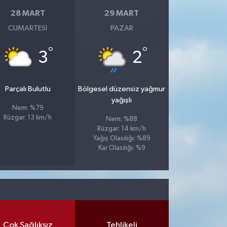
28 MART
29 MART
CUMARTESI
PAZAR
°
°
3
2
Parçalı Bulutlu
Bölgesel düzensiz yağmur
yağışlı
Nem: %79
Rüzgar: 13 km/h
Nem: %88
Rüzgar: 14 km/h
Yağış Olasılığı: %89
Kar Olasılığı: %9
Çok Sağlıksız
Tehlikeli