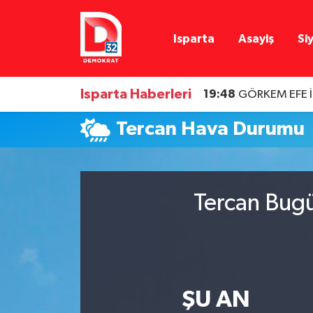
Isparta
Asayiş
Si
Isparta Nöbetçi Eczaneler
Isparta Hava Durumu
Isparta Haberleri
19:48
GÖRKEM EFE 
Isparta Namaz Vakitleri
Tercan Hava Durumu
Isparta Trafik Yoğunluk Haritası
Süper Lig Puan Durumu ve Fikstür
Tercan Bugü
Tüm Manşetler
Son Dakika Haberleri
ŞU AN
Haber Arşivi