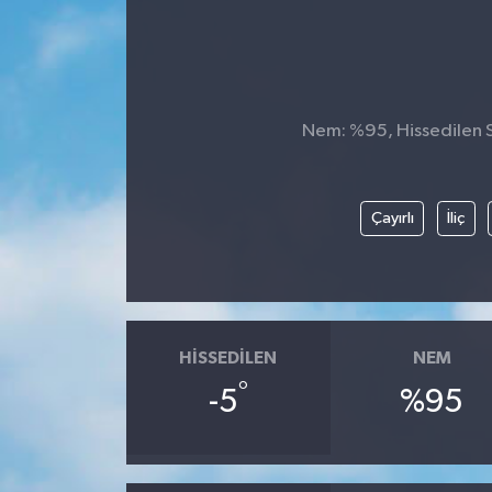
Nem: %95, Hissedilen Sı
Çayırlı
İliç
HISSEDILEN
NEM
°
-5
%95