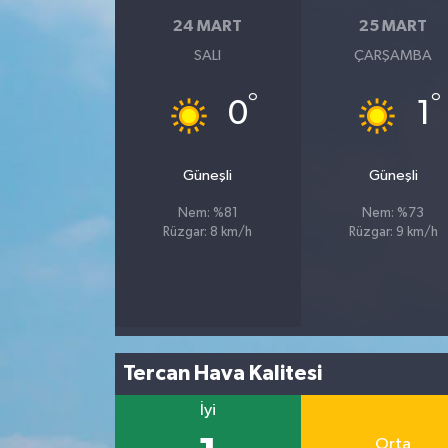
24 MART
25 MART
SALI
ÇARŞAMBA
°
°
0
1
Güneşli
Güneşli
Nem: %81
Nem: %73
Rüzgar: 8 km/h
Rüzgar: 9 km/h
Tercan Hava Kalitesi
İyi
Orta