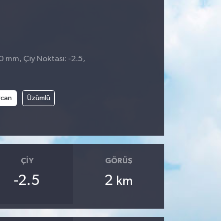
 0 mm, Çiy Noktası: -2.5,
rcan
Üzümlü
ÇIY
GÖRÜŞ
-2.5
2
km