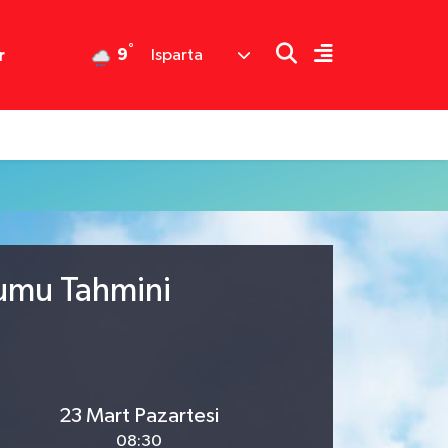
°
9
r
Isparta
rumu Tahmini
23 Mart Pazartesi
08:30