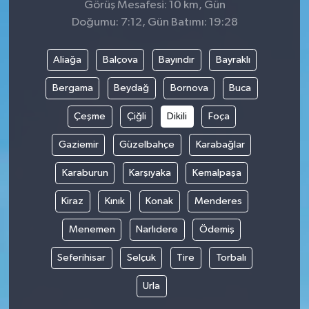
Görüş Mesafesi: 10 km, Gün
Doğumu: 7:12, Gün Batımı: 19:28
Aliağa
Balçova
Bayındır
Bayraklı
Bergama
Beydağ
Bornova
Buca
Çeşme
Çiğli
Dikili
Foça
Gaziemir
Güzelbahçe
Karabağlar
Karaburun
Karşıyaka
Kemalpaşa
Kiraz
Kınık
Konak
Menderes
Menemen
Narlıdere
Ödemiş
Seferihisar
Selçuk
Tire
Torbalı
Urla