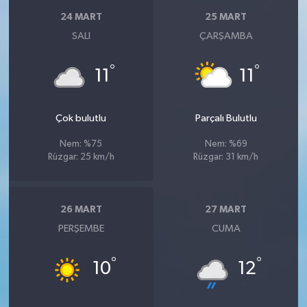
24 MART
25 MART
SALI
ÇARŞAMBA
°
°
11
11
Çok bulutlu
Parçalı Bulutlu
Nem: %75
Nem: %69
Rüzgar: 25 km/h
Rüzgar: 31 km/h
26 MART
27 MART
PERŞEMBE
CUMA
°
°
10
12