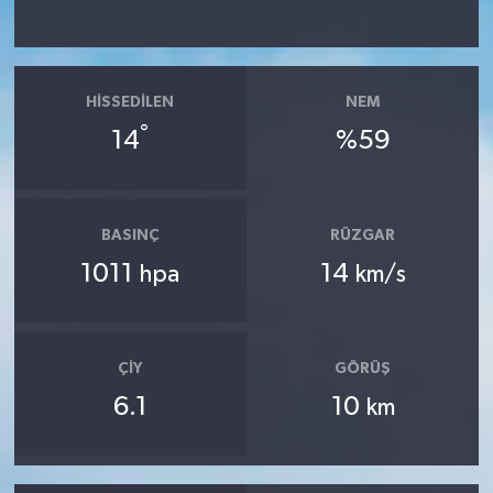
HISSEDILEN
NEM
°
14
%59
BASINÇ
RÜZGAR
1011
14
hpa
km/s
ÇIY
GÖRÜŞ
6.1
10
km