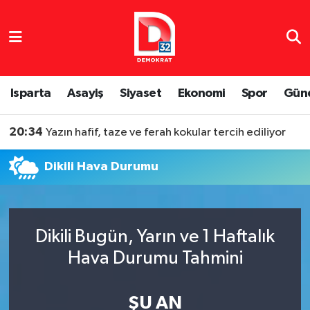
Isparta Nöbetçi Eczaneler
Isparta Hava Durumu
Isparta
Asayiş
Siyaset
Ekonomi
Spor
Gün
Isparta Namaz Vakitleri
20:34
Yazın hafif, taze ve ferah kokular tercih ediliyor
Isparta Trafik Yoğunluk Haritası
Dikili Hava Durumu
Süper Lig Puan Durumu ve Fikstür
Tüm Manşetler
Dikili Bugün, Yarın ve 1 Haftalık
Hava Durumu Tahmini
Son Dakika Haberleri
Haber Arşivi
ŞU AN