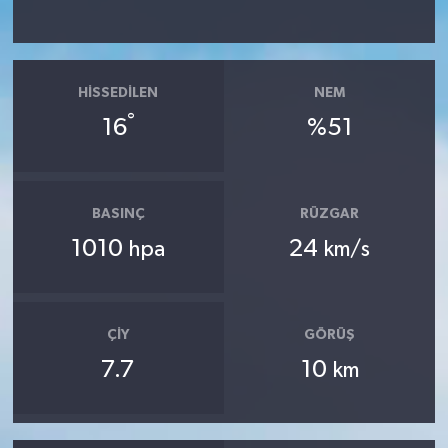
HISSEDILEN
NEM
°
16
%51
BASINÇ
RÜZGAR
1010
24
hpa
km/s
ÇIY
GÖRÜŞ
7.7
10
km