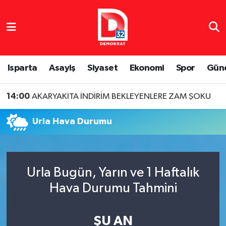
Isparta Nöbetçi Eczaneler
Isparta Hava Durumu
Isparta
Asayiş
Siyaset
Ekonomi
Spor
Gün
Isparta Namaz Vakitleri
14:00
AKARYAKITA İNDİRİM BEKLEYENLERE ZAM ŞOKU
Isparta Trafik Yoğunluk Haritası
Urla Hava Durumu
Süper Lig Puan Durumu ve Fikstür
Tüm Manşetler
Urla Bugün, Yarın ve 1 Haftalık
Hava Durumu Tahmini
Son Dakika Haberleri
Haber Arşivi
ŞU AN