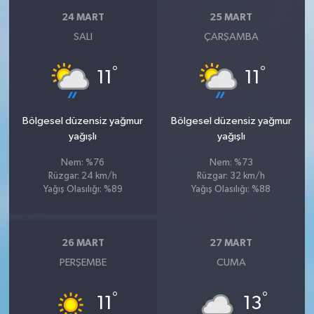
24 MART
25 MART
SALI
ÇARŞAMBA
°
°
11
11
Bölgesel düzensiz yağmur
Bölgesel düzensiz yağmur
yağışlı
yağışlı
Nem: %76
Nem: %73
Rüzgar: 24 km/h
Rüzgar: 32 km/h
Yağış Olasılığı: %89
Yağış Olasılığı: %88
26 MART
27 MART
PERŞEMBE
CUMA
°
°
11
13