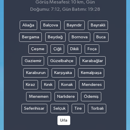
Görüş Mesafesi: 10 km, Gün
Doğumu: 7:12, Gün Batımı: 19:28
Aliağa
Balçova
Bayındır
Bayraklı
Bergama
Beydağ
Bornova
Buca
Çeşme
Çiğli
Dikili
Foça
Gaziemir
Güzelbahçe
Karabağlar
Karaburun
Karşıyaka
Kemalpaşa
Kiraz
Kınık
Konak
Menderes
Menemen
Narlıdere
Ödemiş
Seferihisar
Selçuk
Tire
Torbalı
Urla