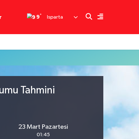
°
9
r
Isparta
rumu Tahmini
23 Mart Pazartesi
01:45