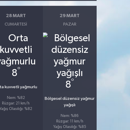
28 MART
29 MART
CUMARTESI
PAZAR
°
8
°
8
ta kuvvetli yağmurlu
Nem: %82
Bölgesel düzensiz yağmur
Rüzgar: 21 km/h
yağışlı
Yağış Olasılığı: %82
Nem: %86
Rüzgar: 11 km/h
Yağış Olasılığı: %85