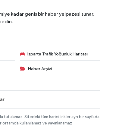
iye kadar geniş bir haber yelpazesi sunar.
 edin.
Isparta Trafik Yoğunluk Haritası
Haber Arşivi
lar
tutulamaz. Sitedeki tüm harici linkler ayrı bir sayfada
 bir ortamda kullanılamaz ve yayınlanamaz