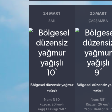
24 MART
25 MART
SALI
ÇARŞAMBA
°
°
10
9
Bölgesel düzensiz yağmur
Bölgesel düzensiz y
yağışlı
yağışlı
Nem: %80
Nem: %81
Rüzgar: 20 km/h
Rüzgar: 26 km/h
Yağış Olasılığı: %87
Yağış Olasılığı: %8