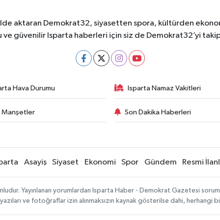
ekilde aktaran Demokrat32, siyasetten spora, kültürden ekonom
 ve güvenilir Isparta haberleri için siz de Demokrat32’yi takip
arta Hava Durumu
Isparta Namaz Vakitleri
 Manşetler
Son Dakika Haberleri
parta
Asayiş
Siyaset
Ekonomi
Spor
Gündem
Resmi İlan
mludur. Yayınlanan yorumlardan Isparta Haber - Demokrat Gazetesi sorumlu 
 yazıları ve fotoğraflar izin alınmaksızın kaynak gösterilse dahi, herhangi