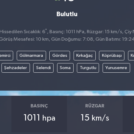
Bulutlu
°
issedilen Sıcaklık: 6
, Basınç: 1011 hPa, Rüzgar: 15 km/s, Çiy 
Görüş Mesafesi: 10 km, Gün Doğumu: 7:08, Gün Batımı: 19:2
emirci
Gölmarmara
Gördes
Kırkağaç
Köprübaşı
K
Şehzadeler
Selendi
Soma
Turgutlu
Yunusemre
BASINÇ
RÜZGAR
1011
15
hpa
km/s