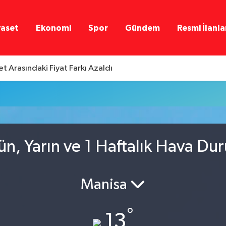
yaset
Ekonomi
Spor
Gündem
Resmi İlanla
t Arasındaki Fiyat Farkı Azaldı
u
ün, Yarın ve 1 Haftalık Hava Du
Manisa
°
13