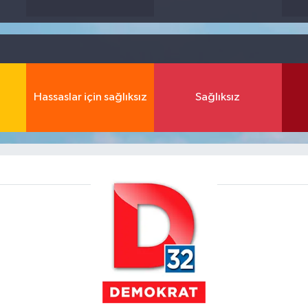
Hassaslar için sağlıksız
Sağlıksız