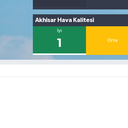
Akhisar Hava Kalitesi
İyi
1
Orta