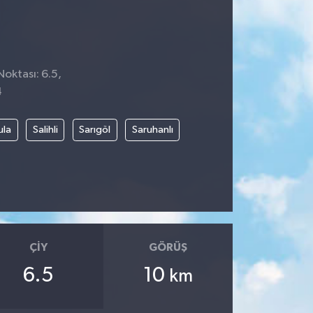
Noktası: 6.5,
4
ula
Salihli
Sarıgöl
Saruhanlı
ÇIY
GÖRÜŞ
6.5
10
km