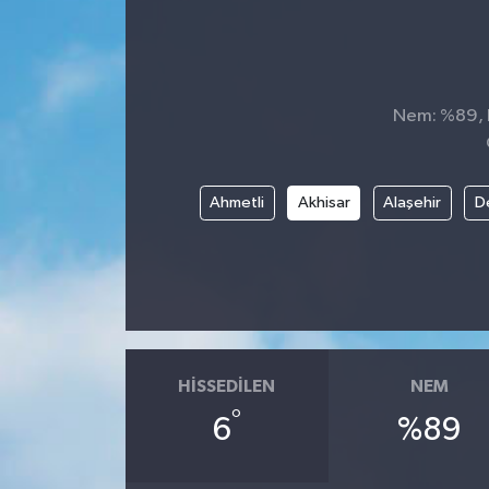
Nem: %89, H
Ahmetli
Akhisar
Alaşehir
D
HISSEDILEN
NEM
°
6
%89