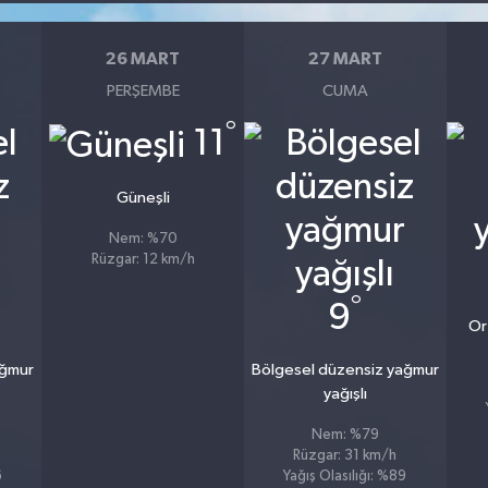
26 MART
27 MART
PERŞEMBE
CUMA
°
11
Güneşli
Nem: %70
Rüzgar: 12 km/h
°
9
Or
ağmur
Bölgesel düzensiz yağmur
yağışlı
Nem: %79
Rüzgar: 31 km/h
6
Yağış Olasılığı: %89