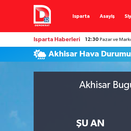
Isparta
Asayiş
Si
Isparta Nöbetçi Eczaneler
Isparta Hava Durumu
Isparta Haberleri
12:30
Pazar ve Marke
Isparta Namaz Vakitleri
Akhisar Hava Durum
Isparta Trafik Yoğunluk Haritası
Süper Lig Puan Durumu ve Fikstür
Akhisar Bug
Tüm Manşetler
Son Dakika Haberleri
ŞU AN
Haber Arşivi