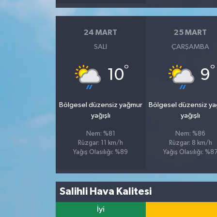
24 MART
25 MART
SALI
ÇARŞAMBA
°
°
10
9
Bölgesel düzensiz yağmur
Bölgesel düzensiz y
yağışlı
yağışlı
Nem: %81
Nem: %86
Rüzgar: 11 km/h
Rüzgar: 8 km/h
Yağış Olasılığı: %89
Yağış Olasılığı: %8
Salihli Hava Kalitesi
İyi