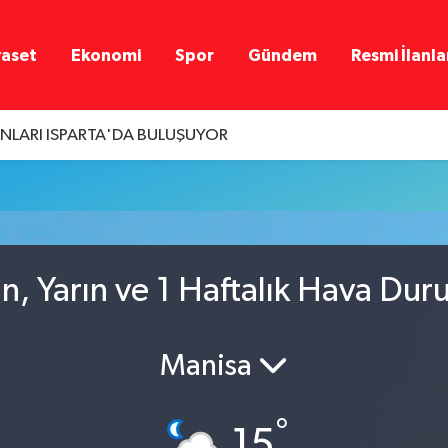
yaset
Ekonomi
Spor
Gündem
Resmi İlanla
LARI ISPARTA'DA BULUŞUYOR
ün, Yarın ve 1 Haftalık Hava Du
Manisa
°
15