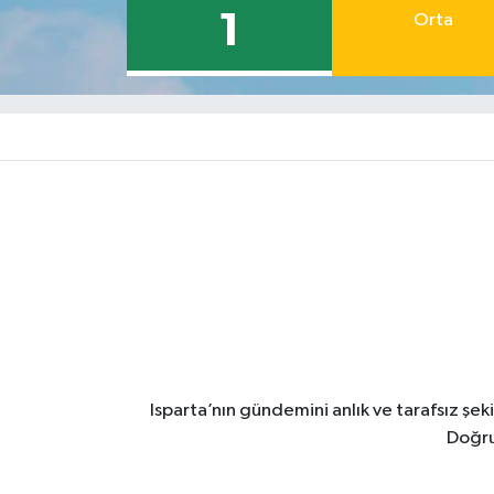
1
Orta
Isparta’nın gündemini anlık ve tarafsız ş
Doğru