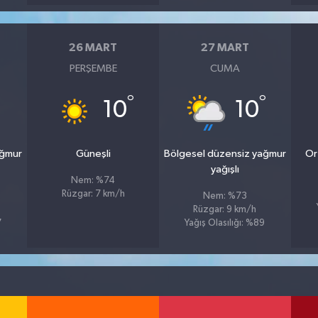
26 MART
27 MART
PERŞEMBE
CUMA
°
°
10
10
ağmur
Güneşli
Bölgesel düzensiz yağmur
Or
yağışlı
Nem: %74
Rüzgar: 7 km/h
Nem: %73
Rüzgar: 9 km/h
7
Yağış Olasılığı: %89