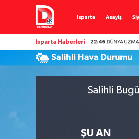
Isparta
Asayiş
Si
Isparta Nöbetçi Eczaneler
Isparta Hava Durumu
Isparta Haberleri
22:46
DÜNYA UZMAN
Isparta Namaz Vakitleri
Salihli Hava Durumu
Isparta Trafik Yoğunluk Haritası
Süper Lig Puan Durumu ve Fikstür
Salihli Bug
Tüm Manşetler
Son Dakika Haberleri
ŞU AN
Haber Arşivi