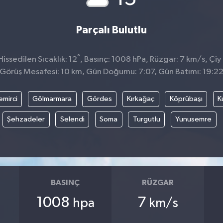
Parçalı Bulutlu
°
ssedilen Sıcaklık: 12
, Basınç: 1008 hPa, Rüzgar: 7 km/s, Çiy 
Görüş Mesafesi: 10 km, Gün Doğumu: 7:07, Gün Batımı: 19:2
emirci
Gölmarmara
Gördes
Kırkağaç
Köprübaşı
K
Şehzadeler
Selendi
Soma
Turgutlu
Yunusemre
BASINÇ
RÜZGAR
1008
7
hpa
km/s