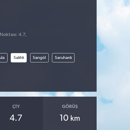
Noktası: 4.7,
2
ula
Salihli
Sarıgöl
Saruhanlı
ÇIY
GÖRÜŞ
4.7
10
km