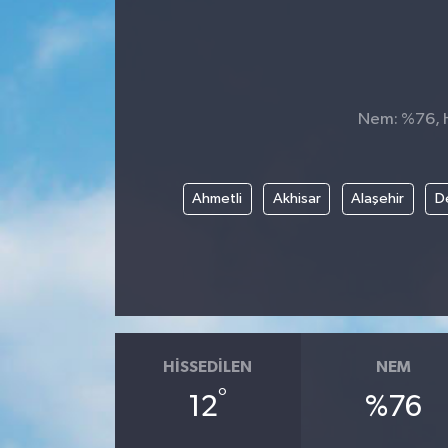
Nem: %76, Hi
Ahmetli
Akhisar
Alaşehir
D
HISSEDILEN
NEM
°
12
%76