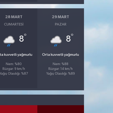
28 MART
29 MART
CUMARTESI
PAZAR
°
°
8
8
ta kuvvetli yağmurlu
Orta kuvvetli yağmurlu
Nem: %80
Nem: %88
Rüzgar: 9 km/h
Rüzgar: 14 km/h
Yağış Olasılığı: %87
Yağış Olasılığı: %89