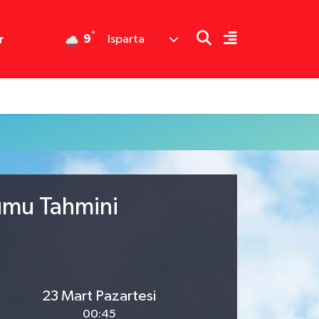
°
9
r
Isparta
rumu Tahmini
23 Mart Pazartesi
00:45