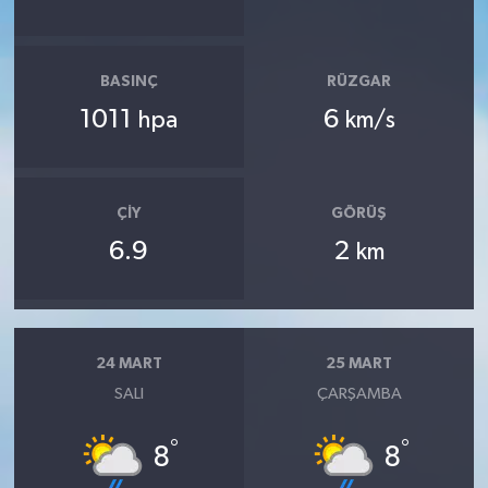
BASINÇ
RÜZGAR
1011
6
hpa
km/s
ÇIY
GÖRÜŞ
6.9
2
km
24 MART
25 MART
SALI
ÇARŞAMBA
°
°
8
8