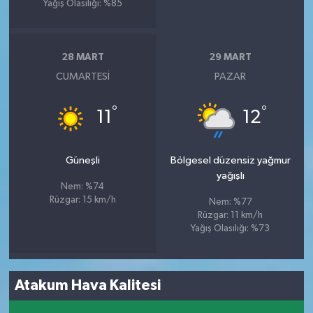
Yağış Olasılığı: %85
28 MART
29 MART
CUMARTESI
PAZAR
°
°
11
12
Güneşli
Bölgesel düzensiz yağmur
yağışlı
Nem: %74
Rüzgar: 15 km/h
Nem: %77
Rüzgar: 11 km/h
Yağış Olasılığı: %73
Atakum Hava Kalitesi