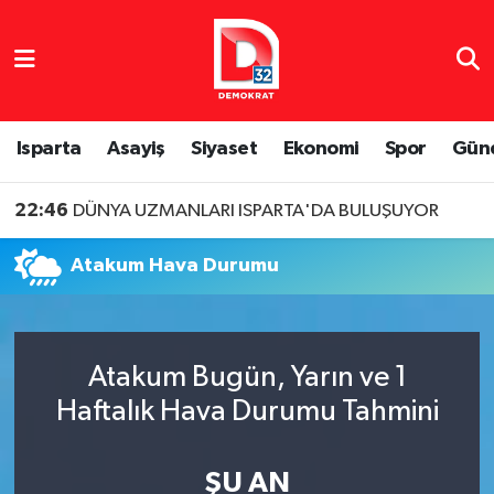
Isparta Nöbetçi Eczaneler
Isparta Hava Durumu
Isparta
Asayiş
Siyaset
Ekonomi
Spor
Gün
Isparta Namaz Vakitleri
22:46
DÜNYA UZMANLARI ISPARTA'DA BULUŞUYOR
Isparta Trafik Yoğunluk Haritası
Atakum Hava Durumu
Süper Lig Puan Durumu ve Fikstür
Tüm Manşetler
Atakum Bugün, Yarın ve 1
Haftalık Hava Durumu Tahmini
Son Dakika Haberleri
Haber Arşivi
ŞU AN