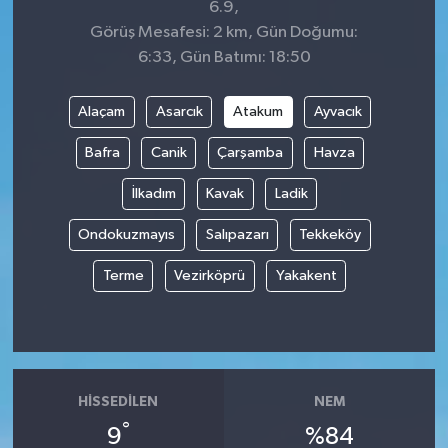
6.9,
Görüş Mesafesi: 2 km, Gün Doğumu:
6:33, Gün Batımı: 18:50
Alaçam
Asarcık
Atakum
Ayvacık
Bafra
Canik
Çarşamba
Havza
İlkadım
Kavak
Ladik
Ondokuzmayıs
Salıpazarı
Tekkeköy
Terme
Vezirköprü
Yakakent
HISSEDILEN
NEM
°
9
%84