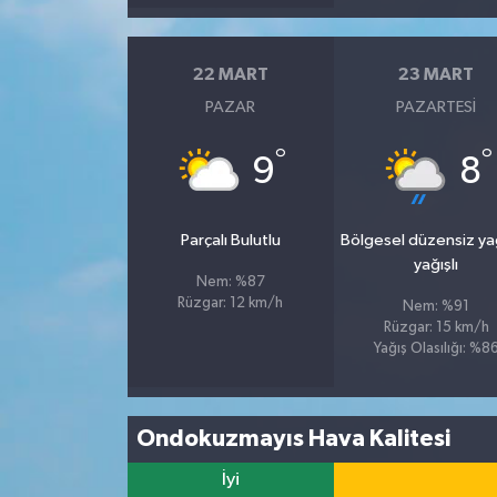
22 MART
23 MART
PAZAR
PAZARTESI
°
°
9
8
Parçalı Bulutlu
Bölgesel düzensiz y
yağışlı
Nem: %87
Rüzgar: 12 km/h
Nem: %91
Rüzgar: 15 km/h
Yağış Olasılığı: %8
Ondokuzmayıs Hava Kalitesi
İyi