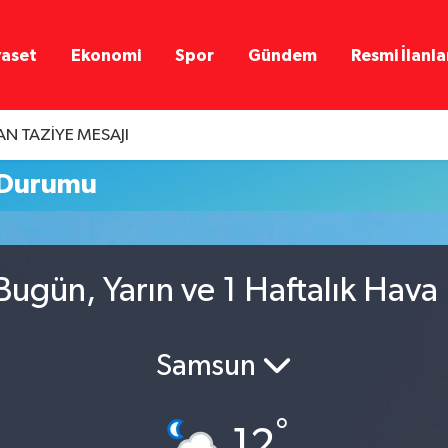
yaset
Ekonomi
Spor
Gündem
Resmi İlanla
N TAZİYE MESAJI
 Durumu
ugün, Yarın ve 1 Haftalık Hava
Samsun
°
12