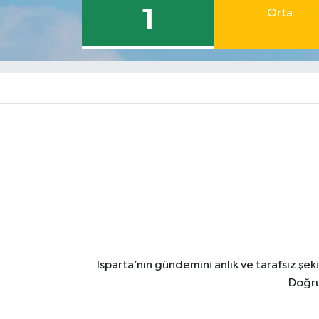
1
Orta
Isparta’nın gündemini anlık ve tarafsız ş
Doğru