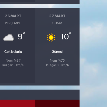
26 MART
27 MART
PERŞEMBE
CUMA
°
°
9
10
Çok bulutlu
Güneşli
Nem: %87
Nem: %75
Rüzgar: 9 km/h
Rüzgar: 21 km/h