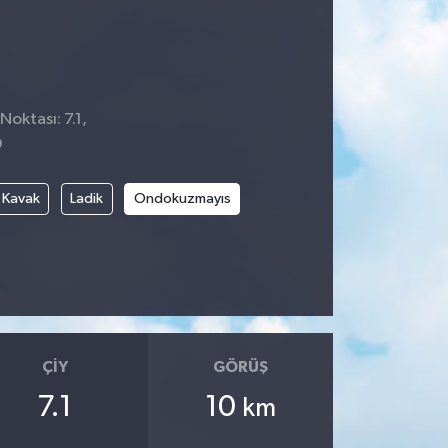
Noktası: 7.1,
9
Kavak
Ladik
Ondokuzmayıs
ÇIY
GÖRÜŞ
7.1
10
km