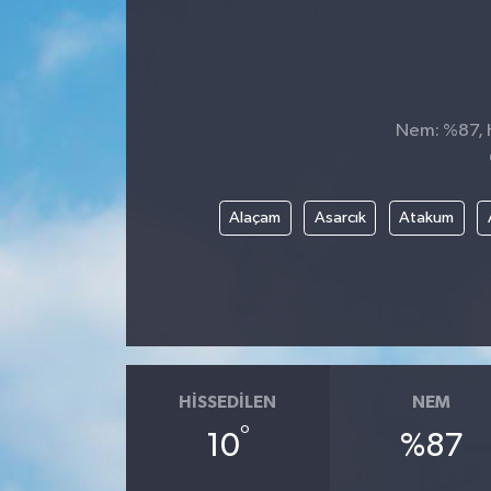
Nem: %87, H
Alaçam
Asarcık
Atakum
HISSEDILEN
NEM
°
10
%87