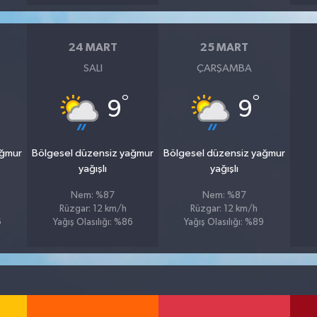
24 MART
25 MART
SALI
ÇARŞAMBA
°
°
9
9
ağmur
Bölgesel düzensiz yağmur
Bölgesel düzensiz yağmur
yağışlı
yağışlı
Nem: %87
Nem: %87
Rüzgar: 12 km/h
Rüzgar: 12 km/h
6
Yağış Olasılığı: %86
Yağış Olasılığı: %89