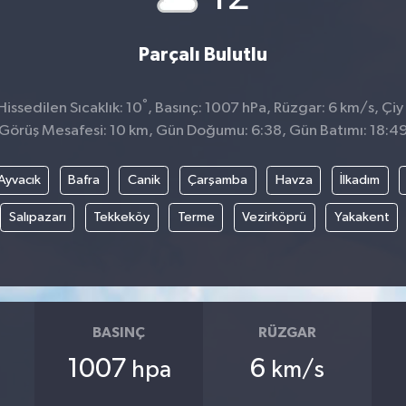
Parçalı Bulutlu
°
issedilen Sıcaklık: 10
, Basınç: 1007 hPa, Rüzgar: 6 km/s, Çiy 
Görüş Mesafesi: 10 km, Gün Doğumu: 6:38, Gün Batımı: 18:4
Ayvacık
Bafra
Canik
Çarşamba
Havza
İlkadım
Salıpazarı
Tekkeköy
Terme
Vezirköprü
Yakakent
BASINÇ
RÜZGAR
1007
6
hpa
km/s