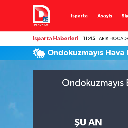
Isparta
Asayiş
Si
Isparta Nöbetçi Eczaneler
Isparta Hava Durumu
Isparta Haberleri
11:45
TARIK HOCADA
Isparta Namaz Vakitleri
Ondokuzmayıs Hava
Isparta Trafik Yoğunluk Haritası
Süper Lig Puan Durumu ve Fikstür
Ondokuzmayıs B
Tüm Manşetler
Son Dakika Haberleri
ŞU AN
Haber Arşivi