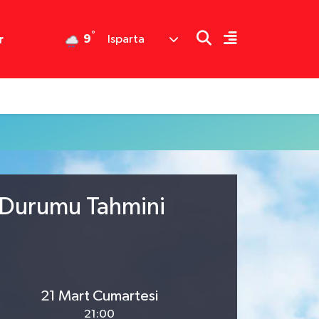
°
9
r
Isparta
 Durumu Tahmini
21 Mart Cumartesi
21:00