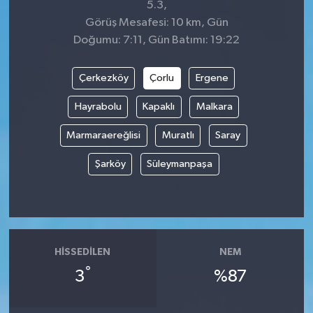
5.3,
Görüş Mesafesi: 10 km, Gün
Doğumu: 7:11, Gün Batımı: 19:22
Çerkezköy
Çorlu
Ergene
Hayrabolu
Kapaklı
Malkara
Marmaraereğlisi
Muratlı
Saray
Şarköy
Süleymanpaşa
HISSEDILEN
NEM
°
3
%87