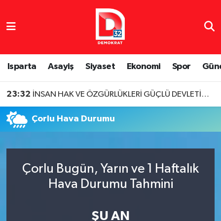
Isparta Nöbetçi Eczaneler
Isparta Hava Durumu
Isparta
Asayiş
Siyaset
Ekonomi
Spor
Gün
Isparta Namaz Vakitleri
23:32
İNSAN HAK VE ÖZGÜRLÜKLERİ GÜÇLÜ DEVLETİN TEMELİDİR
Isparta Trafik Yoğunluk Haritası
Çorlu Hava Durumu
Süper Lig Puan Durumu ve Fikstür
Tüm Manşetler
Çorlu Bugün, Yarın ve 1 Haftalık
Hava Durumu Tahmini
Son Dakika Haberleri
Haber Arşivi
ŞU AN