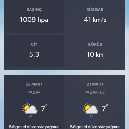
BASINÇ
RÜZGAR
1009
41
hpa
km/s
ÇIY
GÖRÜŞ
5.3
10
km
22 MART
23 MART
PAZAR
PAZARTESI
°
°
7
7
Bölgesel düzensiz yağmur
Bölgesel düzensiz yağmur