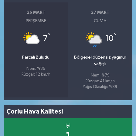
26 MART
27 MART
PERŞEMBE
CUMA
°
°
7
10
Parçalı Bulutlu
Bölgesel düzensiz yağmur
yağışlı
Nem: %86
Rüzgar: 12 km/h
Nem: %79
Rüzgar: 41 km/h
Yağış Olasılığı: %89
Çorlu Hava Kalitesi
İyi