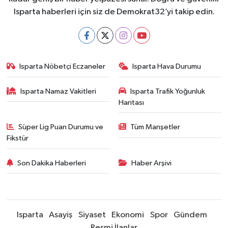
Isparta haberleri için siz de Demokrat32’yi takip edin.
Isparta Nöbetçi Eczaneler
Isparta Hava Durumu
Isparta Namaz Vakitleri
Isparta Trafik Yoğunluk
Haritası
Süper Lig Puan Durumu ve
Tüm Manşetler
Fikstür
Son Dakika Haberleri
Haber Arşivi
Isparta
Asayiş
Siyaset
Ekonomi
Spor
Gündem
Resmi İlanlar