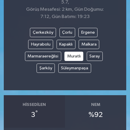
5.7,
Görüş Mesafesi: 2 km, Gün Doğumu:
7:12, Gün Batımı: 19:23
Çerkezköy
Çorlu
Ergene
Hayrabolu
Kapaklı
Malkara
Marmaraereğlisi
Muratlı
Saray
Şarköy
Süleymanpaşa
HISSEDILEN
NEM
°
3
%92