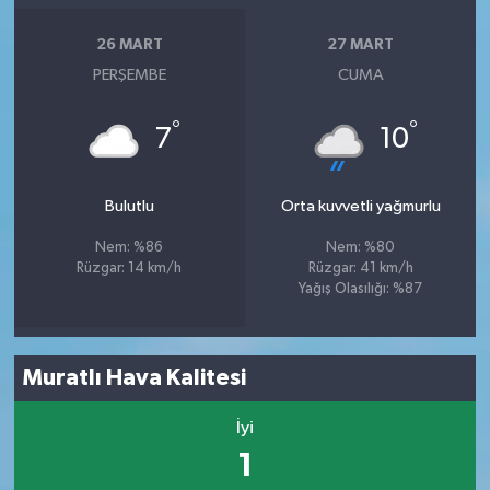
26 MART
27 MART
PERŞEMBE
CUMA
°
°
7
10
Bulutlu
Orta kuvvetli yağmurlu
Nem: %86
Nem: %80
Rüzgar: 14 km/h
Rüzgar: 41 km/h
Yağış Olasılığı: %87
Muratlı Hava Kalitesi
İyi
1