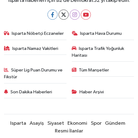
Isparta haberleri için siz de Demokrat32’yi takip edin.
Isparta Nöbetçi Eczaneler
Isparta Hava Durumu
Isparta Namaz Vakitleri
Isparta Trafik Yoğunluk
Haritası
Süper Lig Puan Durumu ve
Tüm Manşetler
Fikstür
Son Dakika Haberleri
Haber Arşivi
Isparta
Asayiş
Siyaset
Ekonomi
Spor
Gündem
Resmi İlanlar