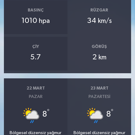
BASINÇ
RÜZGAR
1010
34
hpa
km/s
ÇIY
GÖRÜŞ
5.7
2
km
22 MART
23 MART
PAZAR
PAZARTESI
°
°
8
8
Bölgesel düzensiz yağmur
Bölgesel düzensiz yağmur