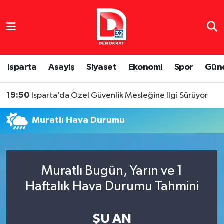
Isparta Nöbetçi Eczaneler
Isparta Hava Durumu
Isparta
Asayiş
Siyaset
Ekonomi
Spor
Gün
Isparta Namaz Vakitleri
19:50
Isparta’da Özel Güvenlik Mesleğine İlgi Sürüyor
Isparta Trafik Yoğunluk Haritası
Muratlı Hava Durumu
Süper Lig Puan Durumu ve Fikstür
Tüm Manşetler
Muratlı Bugün, Yarın ve 1
Haftalık Hava Durumu Tahmini
Son Dakika Haberleri
Haber Arşivi
ŞU AN