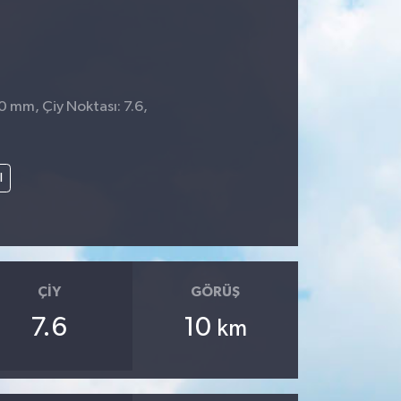
 0 mm, Çiy Noktası: 7.6,
8
l
ÇIY
GÖRÜŞ
7.6
10
km