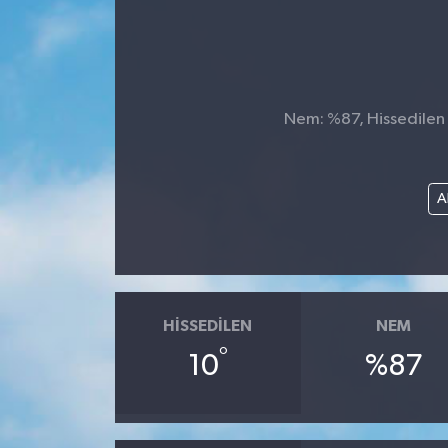
Nem: %87, Hissedilen S
A
HISSEDILEN
NEM
°
10
%87