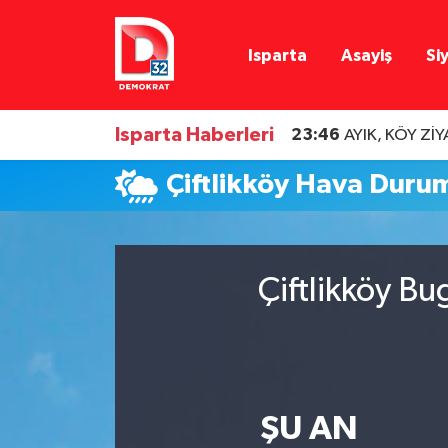
Isparta
Asayiş
Si
Isparta Nöbetçi Eczaneler
Isparta Hava Durumu
Isparta Haberleri
23:46
AYIK, KÖY Zİ
Isparta Namaz Vakitleri
Çiftlikköy Hava Duru
Isparta Trafik Yoğunluk Haritası
Süper Lig Puan Durumu ve Fikstür
Çiftlikköy Bu
Tüm Manşetler
Son Dakika Haberleri
ŞU AN
Haber Arşivi