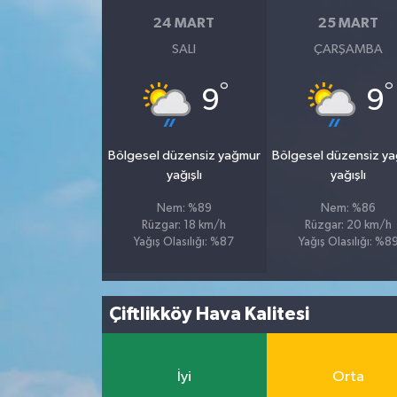
24 MART
25 MART
SALI
ÇARŞAMBA
°
°
9
9
Bölgesel düzensiz yağmur
Bölgesel düzensiz y
yağışlı
yağışlı
Nem: %89
Nem: %86
Rüzgar: 18 km/h
Rüzgar: 20 km/h
Yağış Olasılığı: %87
Yağış Olasılığı: %8
Çiftlikköy Hava Kalitesi
İyi
Orta