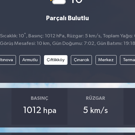
Parçalı Bulutlu
°
ıcaklık: 10
, Basınç: 1012 hPa, Rüzgar: 5 km/s, Toplam Yağış:
Görüş Mesafesi: 10 km, Gün Doğumu: 7:02, Gün Batımı: 19:1
ltınova
Armutlu
Çiftlikköy
Çınarcık
Merkez
Terma
BASINÇ
RÜZGAR
1012
5
hpa
km/s