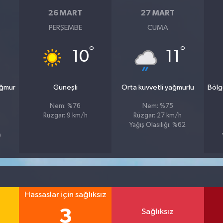
26 MART
27 MART
PERŞEMBE
CUMA
°
°
10
11
ağmur
Güneşli
Orta kuvvetli yağmurlu
Bölg
Nem: %76
Nem: %75
Rüzgar: 9 km/h
Rüzgar: 27 km/h
Yağış Olasılığı: %62
9
Hassaslar için sağlıksız
3
Sağlıksız