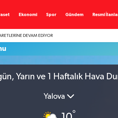
yaset
Ekonomi
Spor
Gündem
Resmi İlanla
YARETLERİNE DEVAM EDİYOR
mu
gün, Yarın ve 1 Haftalık Hava 
Yalova
°
10