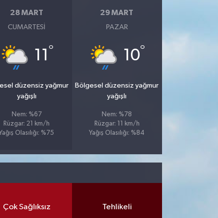
28 MART
29 MART
CUMARTESI
PAZAR
°
°
11
10
esel düzensiz yağmur
Bölgesel düzensiz yağmur
yağışlı
yağışlı
Nem: %67
Nem: %78
Rüzgar: 21 km/h
Rüzgar: 11 km/h
Yağış Olasılığı: %75
Yağış Olasılığı: %84
Çok Sağlıksız
Tehlikeli