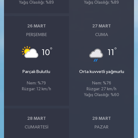
Yağış Olasılığı: %89
Yağış Olasılığı: %89
26 MART
27 MART
PERŞEMBE
CUMA
°
°
10
11
Parçalı Bulutlu
Orta kuvvetli yağmurlu
Nem: %79
Nem: %76
Rüzgar: 12 km/h
Rüzgar: 27 km/h
Yağış Olasılığı: %60
28 MART
29 MART
CUMARTESI
PAZAR