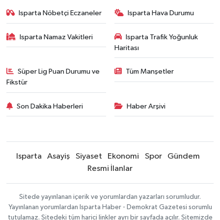
Isparta Nöbetçi Eczaneler
Isparta Hava Durumu
Isparta Namaz Vakitleri
Isparta Trafik Yoğunluk
Haritası
Süper Lig Puan Durumu ve
Tüm Manşetler
Fikstür
Son Dakika Haberleri
Haber Arşivi
Isparta
Asayiş
Siyaset
Ekonomi
Spor
Gündem
Resmi İlanlar
Sitede yayınlanan içerik ve yorumlardan yazarları sorumludur.
Yayınlanan yorumlardan Isparta Haber - Demokrat Gazetesi sorumlu
tutulamaz. Sitedeki tüm harici linkler ayrı bir sayfada açılır. Sitemizde