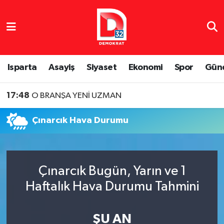
Isparta Nöbetçi Eczaneler
Isparta Hava Durumu
Isparta
Asayiş
Siyaset
Ekonomi
Spor
Gün
Isparta Namaz Vakitleri
17:48
O BRANŞA YENİ UZMAN
Isparta Trafik Yoğunluk Haritası
Çınarcık Hava Durumu
Süper Lig Puan Durumu ve Fikstür
Tüm Manşetler
Çınarcık Bugün, Yarın ve 1
Haftalık Hava Durumu Tahmini
Son Dakika Haberleri
Haber Arşivi
ŞU AN