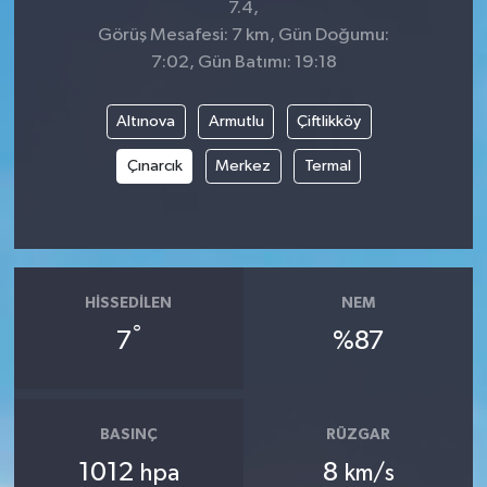
7.4,
Görüş Mesafesi: 7 km, Gün Doğumu:
7:02, Gün Batımı: 19:18
Altınova
Armutlu
Çiftlikköy
Çınarcık
Merkez
Termal
HISSEDILEN
NEM
°
7
%87
BASINÇ
RÜZGAR
1012
8
hpa
km/s