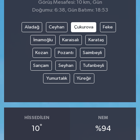
Görüş Mesafesi: 10 km, Gün
Doğumu: 6:38, Gün Batımı: 18:53
Aladağ
Ceyhan
Çukurova
Feke
İmamoğlu
Karaisalı
Karataş
Kozan
Pozantı
Saimbeyli
Sarıçam
Seyhan
Tufanbeyli
Yumurtalık
Yüreğir
HISSEDILEN
NEM
°
10
%94