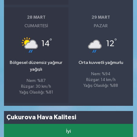
28 MART
29 MART
CUMARTESI
PAZAR
°
°
14
12
Bölgesel düzensiz yağmur
Orta kuvvetli yağmurlu
yağışlı
Nem: %94
Rüzgar: 14 km/h
Nem: %87
Yağış Olasılığı: %88
Rüzgar: 30 km/h
Yağış Olasılığı: %81
Çukurova Hava Kalitesi
İyi