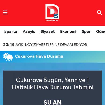
Isparta Nöbetçi Eczaneler
Isparta Hava Durumu
Isparta
Asayiş
Siyaset
Ekonomi
Spor
Gün
Isparta Namaz Vakitleri
23:46
AYIK, KÖY ZİYARETLERİNE DEVAM EDİYOR
Isparta Trafik Yoğunluk Haritası
Çukurova Hava Durumu
Süper Lig Puan Durumu ve Fikstür
Tüm Manşetler
Çukurova Bugün, Yarın ve 1
Haftalık Hava Durumu Tahmini
Son Dakika Haberleri
Haber Arşivi
ŞU AN