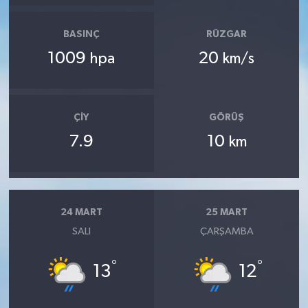
BASINÇ
RÜZGAR
1009
20
hpa
km/s
ÇIY
GÖRÜŞ
7.9
10
km
24 MART
25 MART
SALI
ÇARŞAMBA
°
°
13
12