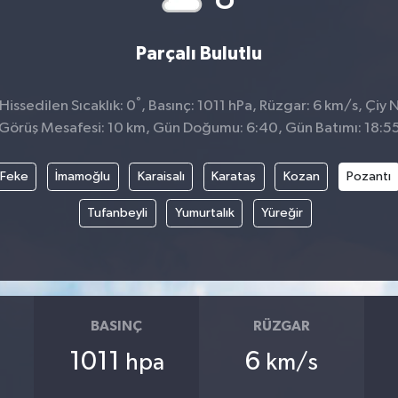
Parçalı Bulutlu
°
issedilen Sıcaklık: 0
, Basınç: 1011 hPa, Rüzgar: 6 km/s, Çiy N
Görüş Mesafesi: 10 km, Gün Doğumu: 6:40, Gün Batımı: 18:5
Feke
İmamoğlu
Karaisalı
Karataş
Kozan
Pozantı
Tufanbeyli
Yumurtalık
Yüreğir
BASINÇ
RÜZGAR
1011
6
hpa
km/s