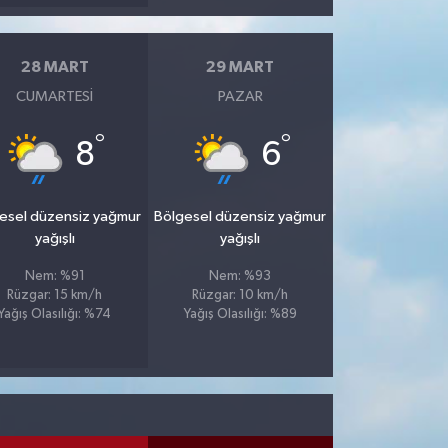
28 MART
29 MART
CUMARTESI
PAZAR
°
°
8
6
esel düzensiz yağmur
Bölgesel düzensiz yağmur
yağışlı
yağışlı
Nem: %91
Nem: %93
Rüzgar: 15 km/h
Rüzgar: 10 km/h
Yağış Olasılığı: %74
Yağış Olasılığı: %89