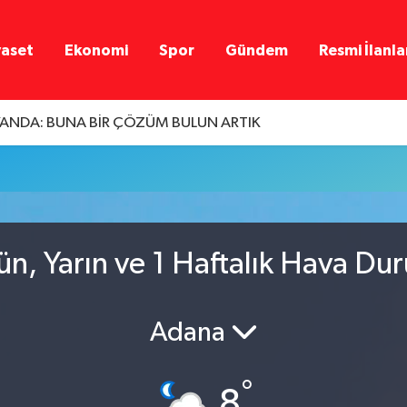
yaset
Ekonomi
Spor
Gündem
Resmi İlanla
YANDA: BUNA BİR ÇÖZÜM BULUN ARTIK
u
ün, Yarın ve 1 Haftalık Hava Du
Adana
°
8