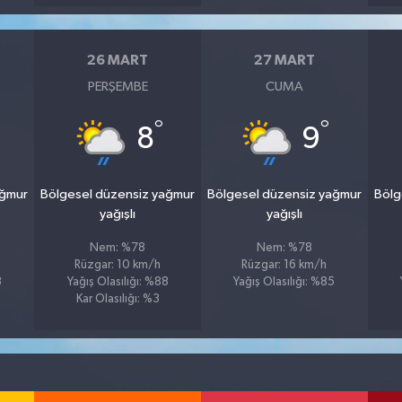
26 MART
27 MART
PERŞEMBE
CUMA
°
°
8
9
ağmur
Bölgesel düzensiz yağmur
Bölgesel düzensiz yağmur
Bölg
yağışlı
yağışlı
Nem: %78
Nem: %78
Rüzgar: 10 km/h
Rüzgar: 16 km/h
3
Yağış Olasılığı: %88
Yağış Olasılığı: %85
Kar Olasılığı: %3