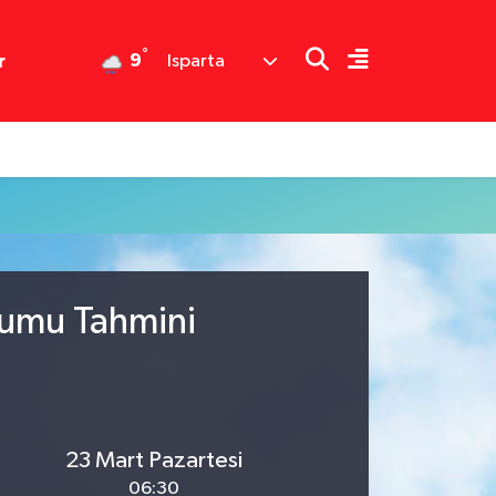
°
9
r
Isparta
rumu Tahmini
23 Mart Pazartesi
06:30