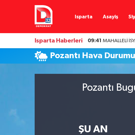
Isparta
Asayiş
Si
Isparta Nöbetçi Eczaneler
Isparta Hava Durumu
Isparta Haberleri
09:41
MAHALLELİ İS
Isparta Namaz Vakitleri
Pozantı Hava Durum
Isparta Trafik Yoğunluk Haritası
Süper Lig Puan Durumu ve Fikstür
Pozantı Bug
Tüm Manşetler
Son Dakika Haberleri
ŞU AN
Haber Arşivi