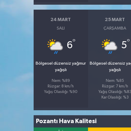
24 MART
25 MART
SALI
ÇARŞAMBA
°
°
6
5
Bölgesel düzensiz yağmur
Bölgesel düzensiz y
yağışlı
yağışlı
Nem: %89
Nem: %85
Rüzgar: 8 km/h
Rüzgar: 7 km/h
Yağış Olasılığı: %90
Yağış Olasılığı: %8
Kar Olasılığı: %3
Pozantı Hava Kalitesi