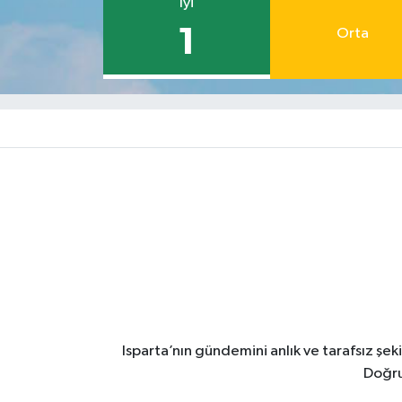
İyi
1
Orta
Isparta’nın gündemini anlık ve tarafsız ş
Doğru