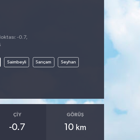
oktası: -0.7,
5
Saimbeyli
Sarıçam
Seyhan
ÇIY
GÖRÜŞ
-0.7
10
km