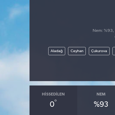
Nem: %93, H
Aladağ
Ceyhan
Çukurova
HISSEDILEN
NEM
°
0
%93