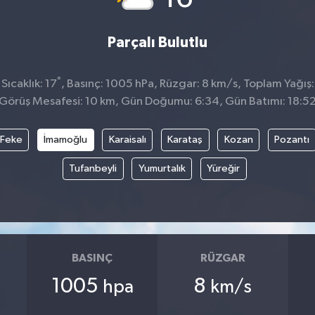
Parçalı Bulutlu
°
ıcaklık: 17
, Basınç: 1005 hPa, Rüzgar: 8 km/s, Toplam Yağış:
Görüş Mesafesi: 10 km, Gün Doğumu: 6:34, Gün Batımı: 18:5
Feke
İmamoğlu
Karaisalı
Karataş
Kozan
Pozantı
Tufanbeyli
Yumurtalık
Yüreğir
BASINÇ
RÜZGAR
1005
8
hpa
km/s