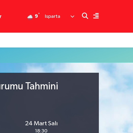
°
9
r
Isparta
urumu Tahmini
24 Mart Salı
18:30