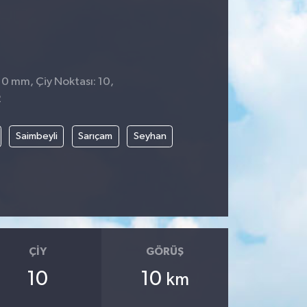
 0 mm, Çiy Noktası: 10,
2
Saimbeyli
Sarıçam
Seyhan
ÇIY
GÖRÜŞ
10
10
km