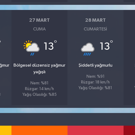
27 MART
28 MART
CUMA
CUMARTESI
°
°
°
13
13
ağmur
Bölgesel düzensiz yağmur
Şiddetli yağmurlu
yağışlı
Nem: %91
Rüzgar: 18 km/h
Nem: %81
Yağış Olasılığı: %81
Rüzgar: 14 km/h
8
Yağış Olasılığı: %85