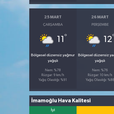
25 MART
26 MART
ÇARŞAMBA
PERŞEMBE
°
11
12
Bölgesel düzensiz yağmur
Bölgesel düzensiz y
yağışlı
yağışlı
Nem: %78
Nem: %76
Rüzgar: 9 km/h
Rüzgar: 10 km/h
Yağış Olasılığı: %91
Yağış Olasılığı: %8
İmamoğlu Hava Kalitesi
İyi