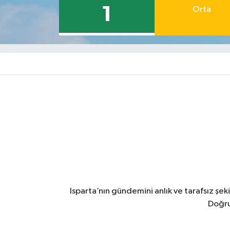
1
Orta
Isparta’nın gündemini anlık ve tarafsız ş
Doğru