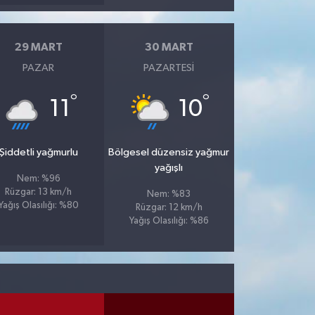
29 MART
30 MART
PAZAR
PAZARTESI
°
°
11
10
Şiddetli yağmurlu
Bölgesel düzensiz yağmur
yağışlı
Nem: %96
Rüzgar: 13 km/h
Nem: %83
Yağış Olasılığı: %80
Rüzgar: 12 km/h
Yağış Olasılığı: %86