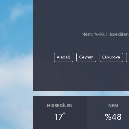
Nem: %48, Hissedilen S
Aladağ
Ceyhan
Çukurova
HISSEDILEN
NEM
°
17
%48