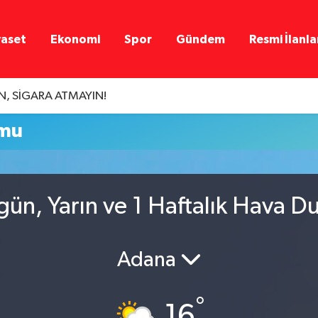
yaset
Ekonomi
Spor
Gündem
Resmi İlanla
N, SİGARA ATMAYIN!
umu
ün, Yarın ve 1 Haftalık Hava D
Adana
°
16