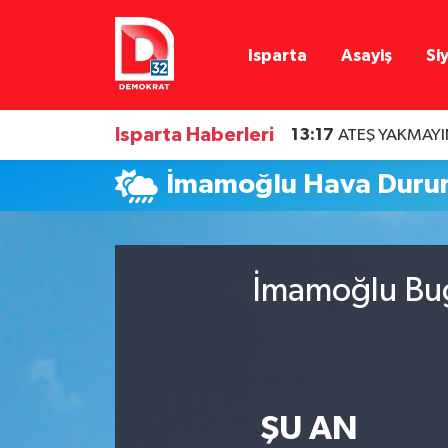
Isparta
Asayiş
Si
Isparta Nöbetçi Eczaneler
Isparta Hava Durumu
Isparta Haberleri
13:17
ATEŞ YAKMAYI
Isparta Namaz Vakitleri
İmamoğlu Hava Dur
Isparta Trafik Yoğunluk Haritası
Süper Lig Puan Durumu ve Fikstür
İmamoğlu Bug
Tüm Manşetler
Son Dakika Haberleri
ŞU AN
Haber Arşivi