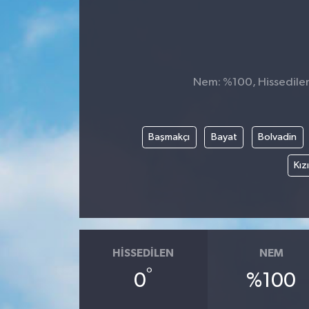
Nem: %100, Hissedilen 
Başmakçı
Bayat
Bolvadin
Kız
HISSEDILEN
NEM
°
0
%100