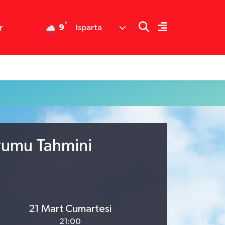
°
9
r
Isparta
urumu Tahmini
21 Mart Cumartesi
21:00