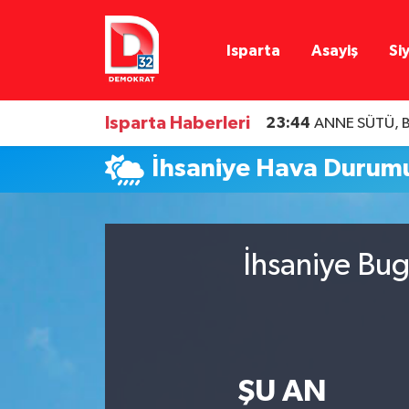
Isparta
Asayiş
Si
Isparta Nöbetçi Eczaneler
Isparta Hava Durumu
Isparta Haberleri
23:44
ANNE SÜTÜ, B
Isparta Namaz Vakitleri
İhsaniye Hava Durum
Isparta Trafik Yoğunluk Haritası
Süper Lig Puan Durumu ve Fikstür
İhsaniye Bug
Tüm Manşetler
Son Dakika Haberleri
ŞU AN
Haber Arşivi