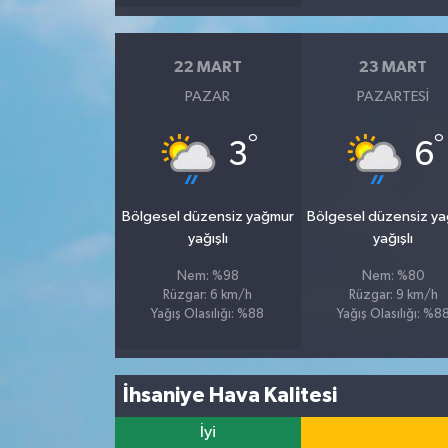
22 MART
23 MART
PAZAR
PAZARTESI
°
°
3
6
Bölgesel düzensiz yağmur
Bölgesel düzensiz y
yağışlı
yağışlı
Nem: %98
Nem: %80
Rüzgar: 6 km/h
Rüzgar: 9 km/h
Yağış Olasılığı: %88
Yağış Olasılığı: %8
İhsaniye Hava Kalitesi
İyi