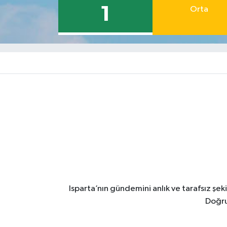
1
Orta
Isparta’nın gündemini anlık ve tarafsız ş
Doğru