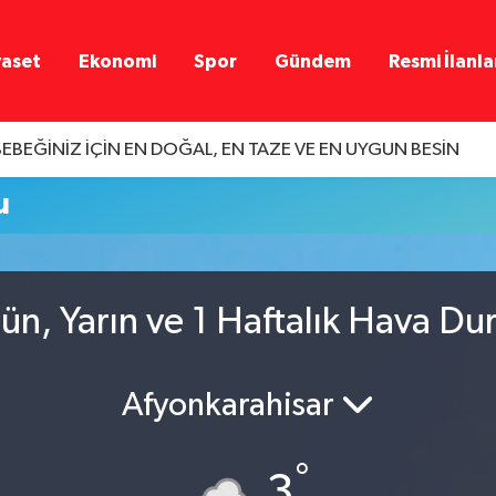
yaset
Ekonomi
Spor
Gündem
Resmi İlanla
EBEĞİNİZ İÇİN EN DOĞAL, EN TAZE VE EN UYGUN BESİN
u
ün, Yarın ve 1 Haftalık Hava D
Afyonkarahisar
°
3