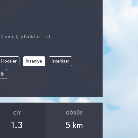
 0 mm, Çiy Noktası: 1.3,
Hocalar
İhsaniye
İscehisar
ğı
ÇIY
GÖRÜŞ
1.3
5
km