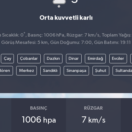
Orta kuvvetli karlı
°
Sıcaklık: 0
, Basınç: 1006 hPa, Rüzgar: 7 km/s, Toplam Yağış:
Görüş Mesafesi: 5 km, Gün Doğumu: 7:00, Gün Batımı: 19:11
Çay
Çobanlar
Dazkırı
Dinar
Emirdağ
Evciler
ılören
Merkez
Sandıklı
Sinanpaşa
Şuhut
Sultanda
BASINÇ
RÜZGAR
1006
7
hpa
km/s