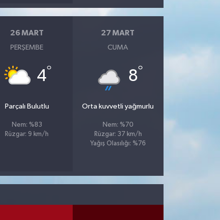
26 MART
27 MART
PERŞEMBE
CUMA
°
°
4
8
Parçalı Bulutlu
Orta kuvvetli yağmurlu
Nem: %83
Nem: %70
Rüzgar: 9 km/h
Rüzgar: 37 km/h
Yağış Olasılığı: %76