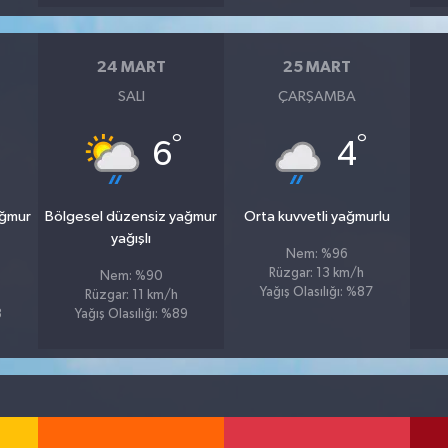
24 MART
25 MART
SALI
ÇARŞAMBA
°
°
6
4
ağmur
Bölgesel düzensiz yağmur
Orta kuvvetli yağmurlu
yağışlı
Nem: %96
Rüzgar: 13 km/h
Nem: %90
Yağış Olasılığı: %87
Rüzgar: 11 km/h
8
Yağış Olasılığı: %89