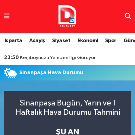
Isparta Nöbetçi Eczaneler
Isparta Hava Durumu
Isparta
Asayiş
Siyaset
Ekonomi
Spor
Gün
Isparta Namaz Vakitleri
23:50
Keçiboynuzu Yeniden İlgi Görüyor
Isparta Trafik Yoğunluk Haritası
Sinanpaşa Hava Durumu
Süper Lig Puan Durumu ve Fikstür
Tüm Manşetler
Sinanpaşa Bugün, Yarın ve 1
Haftalık Hava Durumu Tahmini
Son Dakika Haberleri
Haber Arşivi
ŞU AN