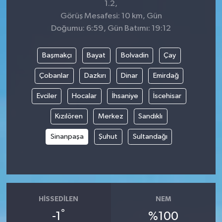
1.2,
Görüş Mesafesi: 10 km, Gün
Doğumu: 6:59, Gün Batımı: 19:12
Başmakçı
Bayat
Bolvadin
Çay
Çobanlar
Dazkırı
Dinar
Emirdağ
Evciler
Hocalar
İhsaniye
İscehisar
Kızılören
Merkez
Sandıklı
Sinanpaşa
Şuhut
Sultandağı
HISSEDILEN
NEM
°
-1
%100