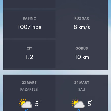
BASINÇ
RÜZGAR
1007
8
hpa
km/s
ÇIY
GÖRÜŞ
1.2
10
km
23 MART
24 MART
PAZARTESI
SALI
°
°
5
5