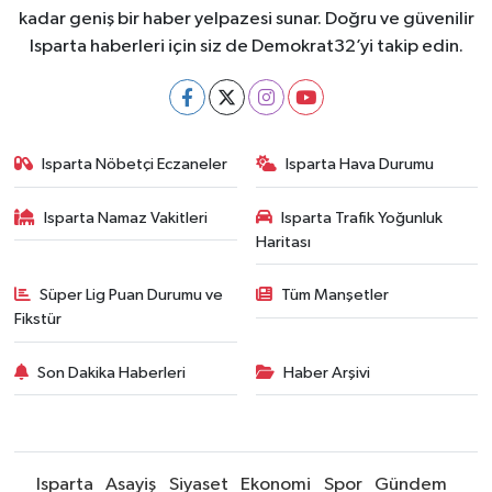
kadar geniş bir haber yelpazesi sunar. Doğru ve güvenilir
Isparta haberleri için siz de Demokrat32’yi takip edin.
Isparta Nöbetçi Eczaneler
Isparta Hava Durumu
Isparta Namaz Vakitleri
Isparta Trafik Yoğunluk
Haritası
Süper Lig Puan Durumu ve
Tüm Manşetler
Fikstür
Son Dakika Haberleri
Haber Arşivi
Isparta
Asayiş
Siyaset
Ekonomi
Spor
Gündem