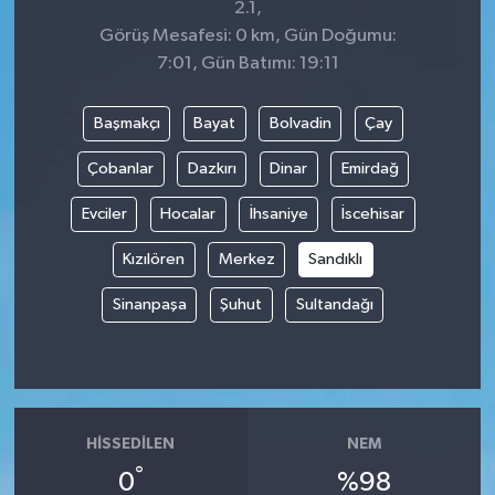
2.1,
Görüş Mesafesi: 0 km, Gün Doğumu:
7:01, Gün Batımı: 19:11
Başmakçı
Bayat
Bolvadin
Çay
Çobanlar
Dazkırı
Dinar
Emirdağ
Evciler
Hocalar
İhsaniye
İscehisar
Kızılören
Merkez
Sandıklı
Sinanpaşa
Şuhut
Sultandağı
HISSEDILEN
NEM
°
0
%98