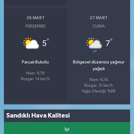
26 MART
27 MART
PERŞEMBE
CUMA
°
°
5
7
Parçalı Bulutlu
Bölgesel düzensiz yağmur
yağışlı
Nem: %78
Rüzgar: 14 km/h
Nem: %74
Rüzgar: 31 km/h
Yağış Olasılığı: %88
Sandıklı Hava Kalitesi
İyi