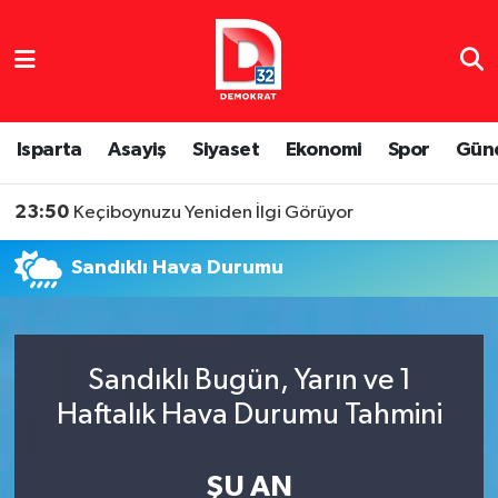
Isparta Nöbetçi Eczaneler
Isparta Hava Durumu
Isparta
Asayiş
Siyaset
Ekonomi
Spor
Gün
Isparta Namaz Vakitleri
23:50
Keçiboynuzu Yeniden İlgi Görüyor
Isparta Trafik Yoğunluk Haritası
Sandıklı Hava Durumu
Süper Lig Puan Durumu ve Fikstür
Tüm Manşetler
Sandıklı Bugün, Yarın ve 1
Haftalık Hava Durumu Tahmini
Son Dakika Haberleri
Haber Arşivi
ŞU AN