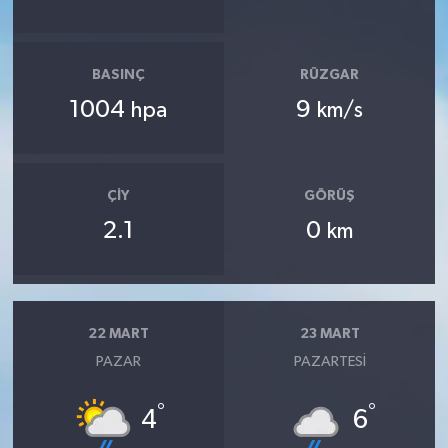
BASINÇ
RÜZGAR
1004
9
hpa
km/s
ÇIY
GÖRÜŞ
2.1
0
km
22 MART
23 MART
PAZAR
PAZARTESI
°
°
4
6