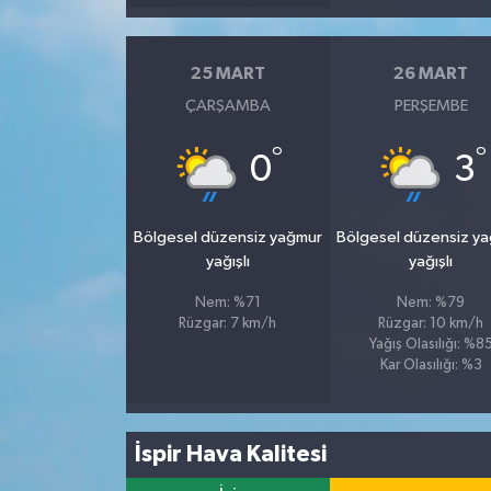
25 MART
26 MART
ÇARŞAMBA
PERŞEMBE
°
°
0
3
Bölgesel düzensiz yağmur
Bölgesel düzensiz y
yağışlı
yağışlı
Nem: %71
Nem: %79
Rüzgar: 7 km/h
Rüzgar: 10 km/h
Yağış Olasılığı: %8
Kar Olasılığı: %3
İspir Hava Kalitesi