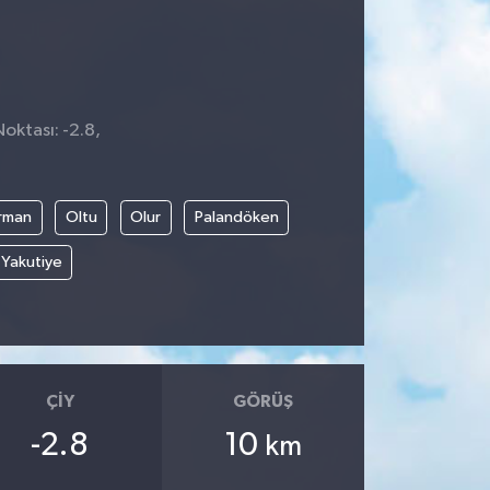
oktası: -2.8,
4
rman
Oltu
Olur
Palandöken
Yakutiye
ÇIY
GÖRÜŞ
-2.8
10
km