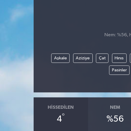
Nem: %56, Hi
Aşkale
Aziziye
Çat
Hınıs
Pasinler
HISSEDILEN
NEM
°
4
%56