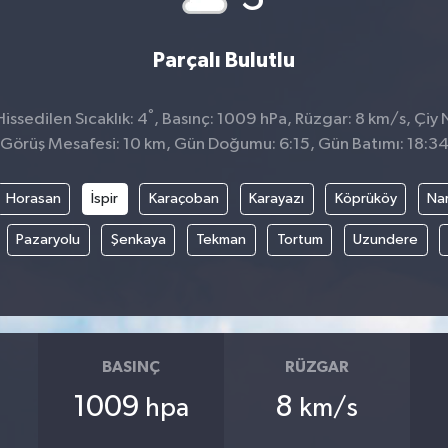
Parçalı Bulutlu
°
ssedilen Sıcaklık: 4
, Basınç: 1009 hPa, Rüzgar: 8 km/s, Çiy N
Görüş Mesafesi: 10 km, Gün Doğumu: 6:15, Gün Batımı: 18:3
Horasan
İspir
Karaçoban
Karayazı
Köprüköy
Na
Pazaryolu
Şenkaya
Tekman
Tortum
Uzundere
BASINÇ
RÜZGAR
1009
8
hpa
km/s