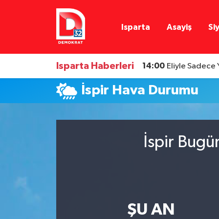
Isparta
Asayiş
Si
Isparta Nöbetçi Eczaneler
Isparta Hava Durumu
Isparta Haberleri
14:00
Eliyle Sadece 
Isparta Namaz Vakitleri
İspir Hava Durumu
Isparta Trafik Yoğunluk Haritası
Süper Lig Puan Durumu ve Fikstür
İspir Bugü
Tüm Manşetler
Son Dakika Haberleri
ŞU AN
Haber Arşivi