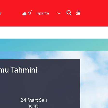
°
9
r
Isparta
umu Tahmini
24 Mart Salı
18:45