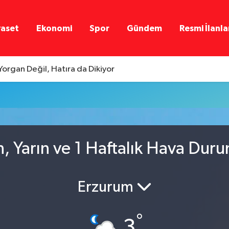
yaset
Ekonomi
Spor
Gündem
Resmi İlanla
Yorgan Değil, Hatıra da Dikiyor
n, Yarın ve 1 Haftalık Hava Dur
Erzurum
°
3