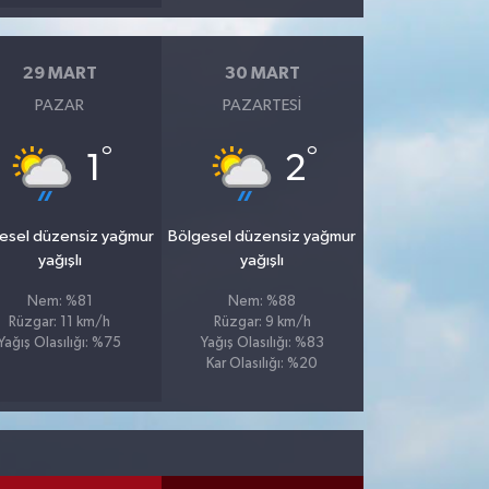
29 MART
30 MART
PAZAR
PAZARTESI
°
°
1
2
esel düzensiz yağmur
Bölgesel düzensiz yağmur
yağışlı
yağışlı
Nem: %81
Nem: %88
Rüzgar: 11 km/h
Rüzgar: 9 km/h
Yağış Olasılığı: %75
Yağış Olasılığı: %83
Kar Olasılığı: %20