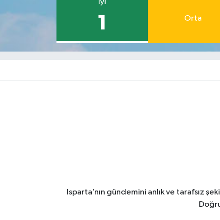
İyi
1
Orta
Isparta’nın gündemini anlık ve tarafsız ş
Doğru