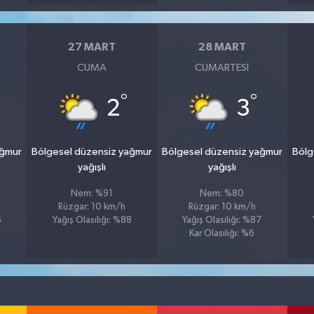
27 MART
28 MART
CUMA
CUMARTESI
°
°
2
3
ağmur
Bölgesel düzensiz yağmur
Bölgesel düzensiz yağmur
Bölg
yağışlı
yağışlı
Nem: %91
Nem: %80
Rüzgar: 10 km/h
Rüzgar: 10 km/h
5
Yağış Olasılığı: %88
Yağış Olasılığı: %87
Kar Olasılığı: %6