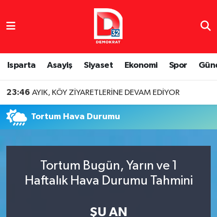
Isparta Nöbetçi Eczaneler
Isparta Hava Durumu
Isparta
Asayiş
Siyaset
Ekonomi
Spor
Gün
Isparta Namaz Vakitleri
23:46
AYIK, KÖY ZİYARETLERİNE DEVAM EDİYOR
Isparta Trafik Yoğunluk Haritası
Tortum Hava Durumu
Süper Lig Puan Durumu ve Fikstür
Tüm Manşetler
Tortum Bugün, Yarın ve 1
Haftalık Hava Durumu Tahmini
Son Dakika Haberleri
Haber Arşivi
ŞU AN