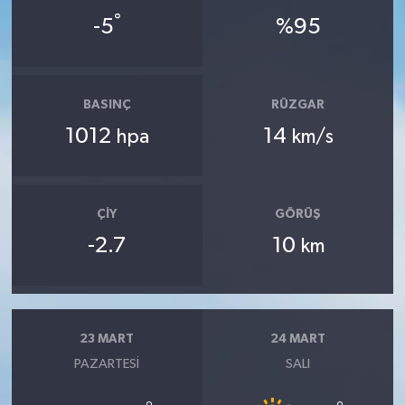
°
-5
%95
BASINÇ
RÜZGAR
1012
14
hpa
km/s
ÇIY
GÖRÜŞ
-2.7
10
km
23 MART
24 MART
PAZARTESI
SALI