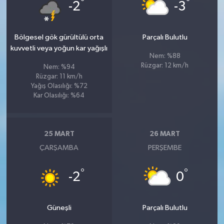
°
°
-2
-3
Bölgesel gök gürültülü orta
Parçalı Bulutlu
kuvvetli veya yoğun kar yağışlı
Nem: %88
Rüzgar: 12 km/h
Nem: %94
Rüzgar: 11 km/h
Yağış Olasılığı: %72
Kar Olasılığı: %64
25 MART
26 MART
ÇARŞAMBA
PERŞEMBE
°
°
-2
0
Güneşli
Parçalı Bulutlu