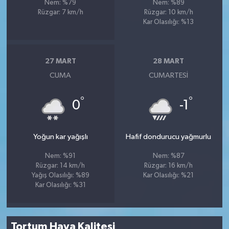
Nem: %79
Nem: %89
Rüzgar: 7 km/h
Rüzgar: 10 km/h
Kar Olasılığı: %13
27 MART
28 MART
CUMA
CUMARTESI
°
°
0
-1
Yoğun kar yağışlı
Hafif dondurucu yağmurlu
Nem: %91
Nem: %87
Rüzgar: 14 km/h
Rüzgar: 16 km/h
Yağış Olasılığı: %89
Kar Olasılığı: %21
Kar Olasılığı: %31
Tortum Hava Kalitesi