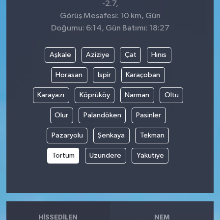
-2.7,
Görüş Mesafesi: 10 km, Gün
Doğumu: 6:14, Gün Batımı: 18:27
Aşkale
Aziziye
Çat
Hınıs
Horasan
İspir
Karaçoban
Karayazı
Köprüköy
Narman
Oltu
Olur
Palandöken
Pasinler
Pazaryolu
Şenkaya
Tekman
Tortum
Uzundere
Yakutiye
HISSEDILEN
NEM