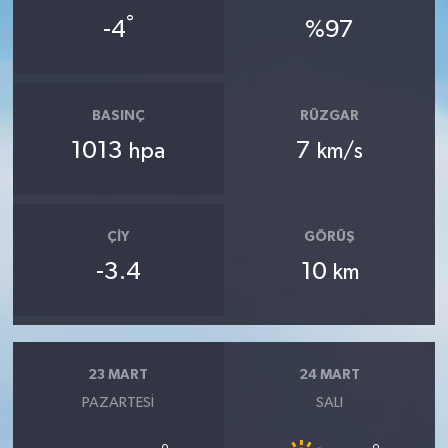
°
-4
%97
BASINÇ
RÜZGAR
1013
7
hpa
km/s
ÇIY
GÖRÜŞ
-3.4
10
km
23 MART
24 MART
PAZARTESI
SALI