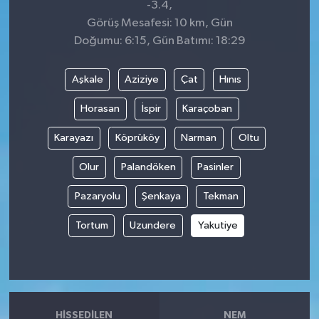
-3.4,
Görüş Mesafesi: 10 km, Gün
Doğumu: 6:15, Gün Batımı: 18:29
Aşkale
Aziziye
Çat
Hınıs
Horasan
İspir
Karaçoban
Karayazı
Köprüköy
Narman
Oltu
Olur
Palandöken
Pasinler
Pazaryolu
Şenkaya
Tekman
Tortum
Uzundere
Yakutiye
HISSEDILEN
NEM