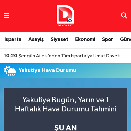
Isparta Nöbetçi Eczaneler
Isparta Hava Durumu
Isparta
Asayiş
Siyaset
Ekonomi
Spor
Gün
Isparta Namaz Vakitleri
10:20
Şengün Ailesi’nden Tüm Isparta’ya Umut Daveti
Isparta Trafik Yoğunluk Haritası
Yakutiye Hava Durumu
Süper Lig Puan Durumu ve Fikstür
Tüm Manşetler
Yakutiye Bugün, Yarın ve 1
Haftalık Hava Durumu Tahmini
Son Dakika Haberleri
Haber Arşivi
ŞU AN