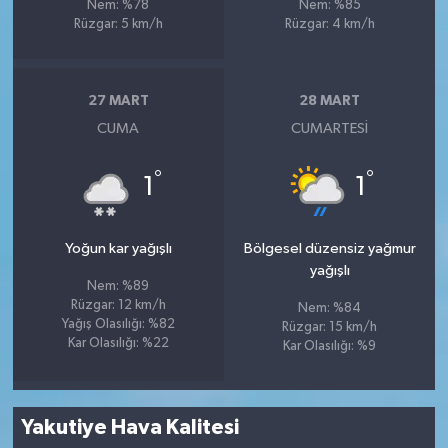
Nem: %78
Nem: %85
Rüzgar: 5 km/h
Rüzgar: 4 km/h
27 MART
28 MART
CUMA
CUMARTESI
°
°
1
1
Yoğun kar yağışlı
Bölgesel düzensiz yağmur
yağışlı
Nem: %89
Rüzgar: 12 km/h
Nem: %84
Yağış Olasılığı: %82
Rüzgar: 15 km/h
Kar Olasılığı: %22
Kar Olasılığı: %9
Yakutiye Hava Kalitesi