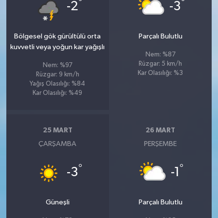
°
°
-2
-3
Bölgesel gök gürültülü orta
Parçalı Bulutlu
kuvvetli veya yoğun kar yağışlı
Nem: %87
Rüzgar: 5 km/h
Nem: %97
Kar Olasılığı: %3
Rüzgar: 9 km/h
Yağış Olasılığı: %84
Kar Olasılığı: %49
25 MART
26 MART
ÇARŞAMBA
PERŞEMBE
°
°
-3
-1
Güneşli
Parçalı Bulutlu