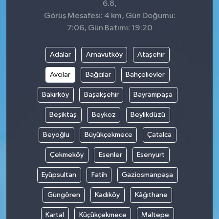
6.8,
Görüş Mesafesi: 4 km, Gün Doğumu:
7:06, Gün Batımı: 19:20
Adalar
Arnavutköy
Ataşehir
Avcılar
Bağcılar
Bahçelievler
Bakırköy
Başakşehir
Bayrampaşa
Beşiktaş
Beykoz
Beylikdüzü
Beyoğlu
Büyükçekmece
Çatalca
Çekmeköy
Esenler
Esenyurt
Eyüpsultan
Fatih
Gaziosmanpaşa
Güngören
Kadıköy
Kâğıthane
Kartal
Küçükçekmece
Maltepe