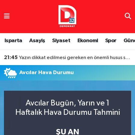
Isparta Nöbetçi Eczaneler
Isparta Hava Durumu
Isparta
Asayiş
Siyaset
Ekonomi
Spor
Gün
Isparta Namaz Vakitleri
21:45
Yazın dikkat edilmesi gereken en önemli husus su tüketimi
Isparta Trafik Yoğunluk Haritası
Avcılar Hava Durumu
Süper Lig Puan Durumu ve Fikstür
Tüm Manşetler
Avcılar Bugün, Yarın ve 1
Haftalık Hava Durumu Tahmini
Son Dakika Haberleri
Haber Arşivi
ŞU AN