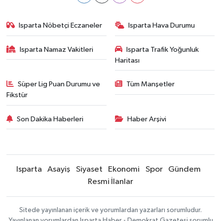
Isparta Nöbetçi Eczaneler
Isparta Hava Durumu
Isparta Namaz Vakitleri
Isparta Trafik Yoğunluk
Haritası
Süper Lig Puan Durumu ve
Tüm Manşetler
Fikstür
Son Dakika Haberleri
Haber Arşivi
Isparta
Asayiş
Siyaset
Ekonomi
Spor
Gündem
Resmi İlanlar
Sitede yayınlanan içerik ve yorumlardan yazarları sorumludur.
Yayınlanan yorumlardan Isparta Haber - Demokrat Gazetesi sorumlu