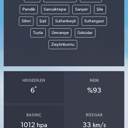
Pendik
Sancaktepe
Sarıyer
Şile
Silivri
Şişli
Sultanbeyli
Sultangazi
Tuzla
Ümraniye
Üsküdar
Zeytinburnu
HISSEDILEN
NEM
°
6
%93
BASINÇ
RÜZGAR
1012
33
hpa
km/s