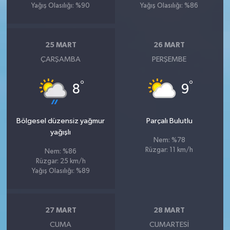
Yağış Olasılığı: %90
Yağış Olasılığı: %86
25 MART
26 MART
ÇARŞAMBA
PERŞEMBE
°
°
8
9
Bölgesel düzensiz yağmur
Parçalı Bulutlu
yağışlı
Nem: %78
Rüzgar: 11 km/h
Nem: %86
Rüzgar: 25 km/h
Yağış Olasılığı: %89
27 MART
28 MART
CUMA
CUMARTESI