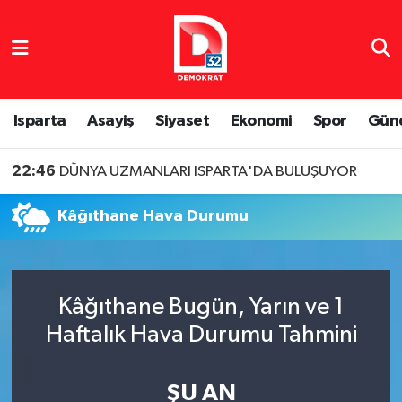
Isparta Nöbetçi Eczaneler
Isparta Hava Durumu
Isparta
Asayiş
Siyaset
Ekonomi
Spor
Gün
Isparta Namaz Vakitleri
22:46
DÜNYA UZMANLARI ISPARTA'DA BULUŞUYOR
Isparta Trafik Yoğunluk Haritası
Kâğıthane Hava Durumu
Süper Lig Puan Durumu ve Fikstür
Tüm Manşetler
Kâğıthane Bugün, Yarın ve 1
Haftalık Hava Durumu Tahmini
Son Dakika Haberleri
Haber Arşivi
ŞU AN