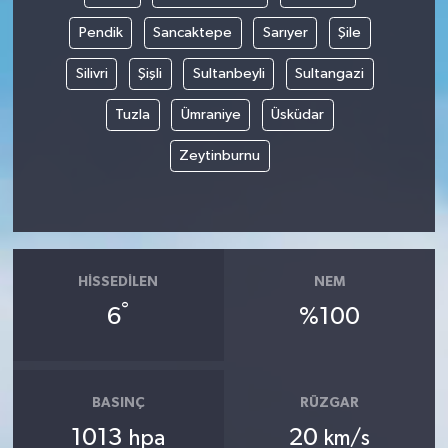
Pendik
Sancaktepe
Sarıyer
Şile
Silivri
Şişli
Sultanbeyli
Sultangazi
Tuzla
Ümraniye
Üsküdar
Zeytinburnu
HISSEDILEN
NEM
°
6
%100
BASINÇ
RÜZGAR
1013
20
hpa
km/s