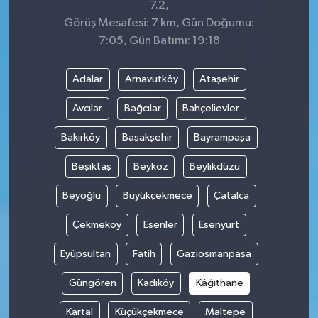
7.2,
Görüş Mesafesi: 7 km, Gün Doğumu:
7:05, Gün Batımı: 19:18
Adalar
Arnavutköy
Ataşehir
Avcılar
Bağcılar
Bahçelievler
Bakırköy
Başakşehir
Bayrampaşa
Beşiktaş
Beykoz
Beylikdüzü
Beyoğlu
Büyükçekmece
Çatalca
Çekmeköy
Esenler
Esenyurt
Eyüpsultan
Fatih
Gaziosmanpaşa
Güngören
Kadıköy
Kâğıthane
Kartal
Küçükçekmece
Maltepe