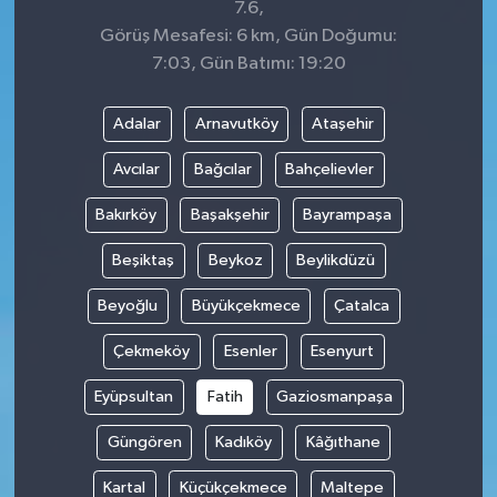
7.6,
Görüş Mesafesi: 6 km, Gün Doğumu:
7:03, Gün Batımı: 19:20
Adalar
Arnavutköy
Ataşehir
Avcılar
Bağcılar
Bahçelievler
Bakırköy
Başakşehir
Bayrampaşa
Beşiktaş
Beykoz
Beylikdüzü
Beyoğlu
Büyükçekmece
Çatalca
Çekmeköy
Esenler
Esenyurt
Eyüpsultan
Fatih
Gaziosmanpaşa
Güngören
Kadıköy
Kâğıthane
Kartal
Küçükçekmece
Maltepe