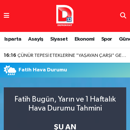
Isparta Nöbetçi Eczaneler
Isparta Hava Durumu
Isparta
Asayiş
Siyaset
Ekonomi
Spor
Gün
Isparta Namaz Vakitleri
16:16
ÇÜNÜR TEPESİ ETEKLERİNE "YAŞAYAN ÇARŞI" GELİYOR
Isparta Trafik Yoğunluk Haritası
Fatih Hava Durumu
Süper Lig Puan Durumu ve Fikstür
Tüm Manşetler
Fatih Bugün, Yarın ve 1 Haftalık
Hava Durumu Tahmini
Son Dakika Haberleri
Haber Arşivi
ŞU AN