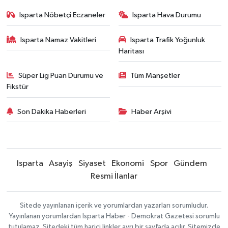
Isparta Nöbetçi Eczaneler
Isparta Hava Durumu
Isparta Namaz Vakitleri
Isparta Trafik Yoğunluk
Haritası
Süper Lig Puan Durumu ve
Tüm Manşetler
Fikstür
Son Dakika Haberleri
Haber Arşivi
Isparta
Asayiş
Siyaset
Ekonomi
Spor
Gündem
Resmi İlanlar
Sitede yayınlanan içerik ve yorumlardan yazarları sorumludur.
Yayınlanan yorumlardan Isparta Haber - Demokrat Gazetesi sorumlu
tutulamaz. Sitedeki tüm harici linkler ayrı bir sayfada açılır. Sitemizde