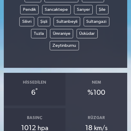
Pendik
Sancaktepe
Sarıyer
Şile
Silivri
Şişli
Sultanbeyli
Sultangazi
Tuzla
Ümraniye
Üsküdar
Zeytinburnu
HISSEDILEN
NEM
°
6
%100
BASINÇ
RÜZGAR
1012
18
hpa
km/s