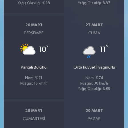
Yağış Olasılığı: %88
Yağış Olasılığı: %87
26 MART
27 MART
PERŞEMBE
CUMA
°
°
10
11
Parçalı Bulutlu
Orta kuvvetli yağmurlu
Nem: %71
Nem: %74
Rüzgar: 15 km/h
Rüzgar: 36 km/h
Yağış Olasılığı: %89
28 MART
29 MART
CUMARTESI
PAZAR