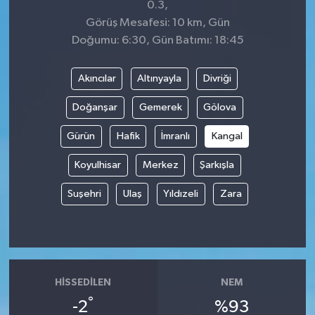
0.3,
Görüş Mesafesi: 10 km, Gün
Doğumu: 6:30, Gün Batımı: 18:45
Akıncılar
Altınyayla
Divriği
Doğanşar
Gemerek
Gölova
Gürün
Hafik
İmranlı
Kangal
Koyulhisar
Merkez
Şarkışla
Suşehri
Ulaş
Yıldızeli
Zara
HISSEDILEN
NEM
°
-2
%93