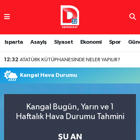
Isparta Nöbetçi Eczaneler
Isparta Hava Durumu
Isparta
Asayiş
Siyaset
Ekonomi
Spor
Gün
Isparta Namaz Vakitleri
12:32
ATATÜRK KÜTÜPHANESİNDE NELER YAPILIR?
Isparta Trafik Yoğunluk Haritası
Kangal Hava Durumu
Süper Lig Puan Durumu ve Fikstür
Tüm Manşetler
Kangal Bugün, Yarın ve 1
Haftalık Hava Durumu Tahmini
Son Dakika Haberleri
Haber Arşivi
ŞU AN