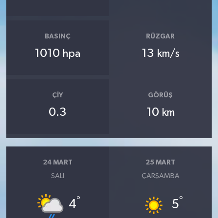
BASINÇ
RÜZGAR
1010
13
hpa
km/s
ÇIY
GÖRÜŞ
0.3
10
km
24 MART
25 MART
SALI
ÇARŞAMBA
°
°
4
5