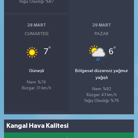
Yağış Olasılığı: %87
28 MART
29 MART
CUMARTESI
PAZAR
°
°
7
6
Güneşli
Bölgesel düzensiz yağmur
yağışlı
Nem: %74
Rüzgar: 31 km/h
Nem: %82
Rüzgar: 43 km/h
Yağış Olasılığı: %76
Kangal Hava Kalitesi