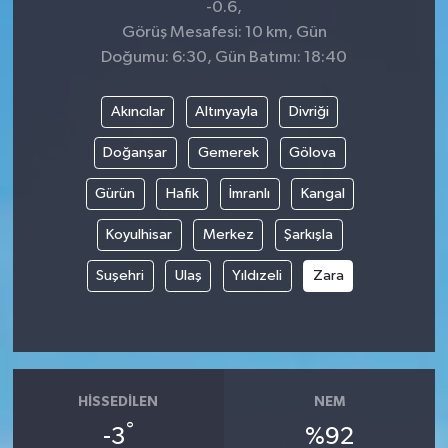
-0.6,
Görüş Mesafesi: 10 km, Gün
Doğumu: 6:30, Gün Batımı: 18:40
Akıncılar
Altınyayla
Divriği
Doğanşar
Gemerek
Gölova
Gürün
Hafik
İmranlı
Kangal
Koyulhisar
Merkez
Şarkışla
Suşehri
Ulaş
Yıldızeli
Zara
HISSEDILEN
NEM
°
-3
%92