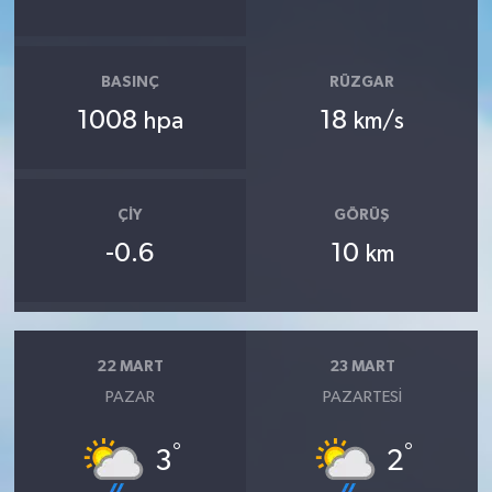
BASINÇ
RÜZGAR
1008
18
hpa
km/s
ÇIY
GÖRÜŞ
-0.6
10
km
22 MART
23 MART
PAZAR
PAZARTESI
°
°
3
2