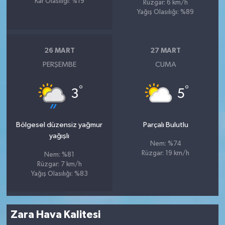
Kar Olasılığı: %19
Rüzgar: 6 km/h
Yağış Olasılığı: %89
26 MART
27 MART
PERŞEMBE
CUMA
°
°
3
5
Bölgesel düzensiz yağmur
Parçalı Bulutlu
yağışlı
Nem: %74
Rüzgar: 19 km/h
Nem: %81
Rüzgar: 7 km/h
Yağış Olasılığı: %83
Zara Hava Kalitesi