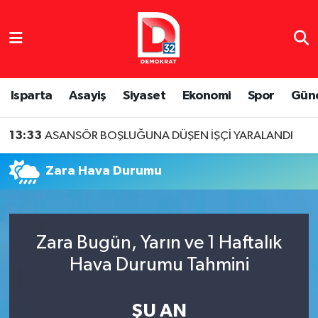
Isparta Nöbetçi Eczaneler
Isparta Hava Durumu
Isparta
Asayiş
Siyaset
Ekonomi
Spor
Gün
Isparta Namaz Vakitleri
13:33
ASANSÖR BOŞLUĞUNA DÜŞEN İŞÇİ YARALANDI
Isparta Trafik Yoğunluk Haritası
Zara Hava Durumu
Süper Lig Puan Durumu ve Fikstür
Tüm Manşetler
Zara Bugün, Yarın ve 1 Haftalık
Hava Durumu Tahmini
Son Dakika Haberleri
Haber Arşivi
ŞU AN