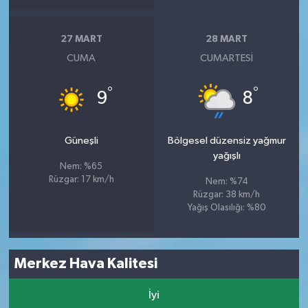
27 MART
28 MART
CUMA
CUMARTESI
°
°
9
8
Güneşli
Bölgesel düzensiz yağmur
yağışlı
Nem: %65
Rüzgar: 17 km/h
Nem: %74
Rüzgar: 38 km/h
Yağış Olasılığı: %80
Merkez Hava Kalitesi
İyi