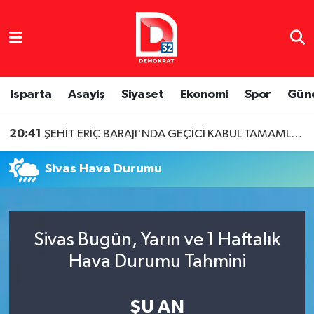
Isparta Nöbetçi Eczaneler
Isparta Hava Durumu
Isparta
Asayiş
Siyaset
Ekonomi
Spor
Gün
Isparta Namaz Vakitleri
20:41
ŞEHİT ERİÇ BARAJI'NDA GEÇİCİ KABUL TAMAMLANDI
Isparta Trafik Yoğunluk Haritası
Sivas Hava Durumu
Süper Lig Puan Durumu ve Fikstür
Tüm Manşetler
Sivas Bugün, Yarın ve 1 Haftalık
Hava Durumu Tahmini
Son Dakika Haberleri
Haber Arşivi
ŞU AN