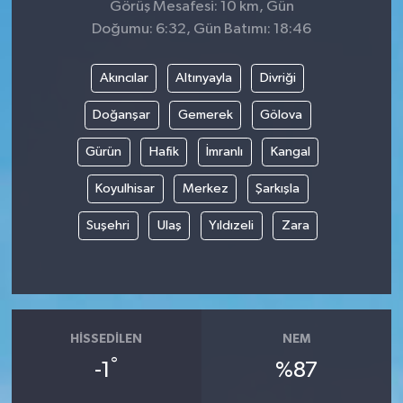
Görüş Mesafesi: 10 km, Gün
Doğumu: 6:32, Gün Batımı: 18:46
Akıncılar
Altınyayla
Divriği
Doğanşar
Gemerek
Gölova
Gürün
Hafik
İmranlı
Kangal
Koyulhisar
Merkez
Şarkışla
Suşehri
Ulaş
Yıldızeli
Zara
HISSEDILEN
NEM
°
-1
%87