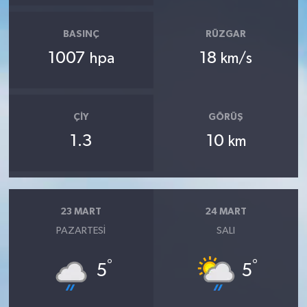
BASINÇ
RÜZGAR
1007
18
hpa
km/s
ÇIY
GÖRÜŞ
1.3
10
km
23 MART
24 MART
PAZARTESI
SALI
°
°
5
5