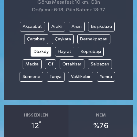
Görüş Mesafesi: 10 km, Gün
Doğumu: 6:18, Gün Batımı: 18:37
Akçaabat
Araklı
Arsin
Beşikdüzü
Çarşıbaşı
Çaykara
Dernekpazarı
Düzköy
Hayrat
Köprübaşı
Maçka
Of
Ortahisar
Şalpazarı
Sürmene
Tonya
Vakfıkebir
Yomra
HISSEDILEN
NEM
°
12
%76