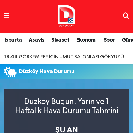
Isparta Nöbetçi Eczaneler
Isparta Hava Durumu
Isparta
Asayiş
Siyaset
Ekonomi
Spor
Gün
Isparta Namaz Vakitleri
19:48
GÖRKEM EFE İÇİN UMUT BALONLARI GÖKYÜZÜNE BIRAKILDI
Isparta Trafik Yoğunluk Haritası
Düzköy Hava Durumu
Süper Lig Puan Durumu ve Fikstür
Tüm Manşetler
Düzköy Bugün, Yarın ve 1
Haftalık Hava Durumu Tahmini
Son Dakika Haberleri
Haber Arşivi
ŞU AN