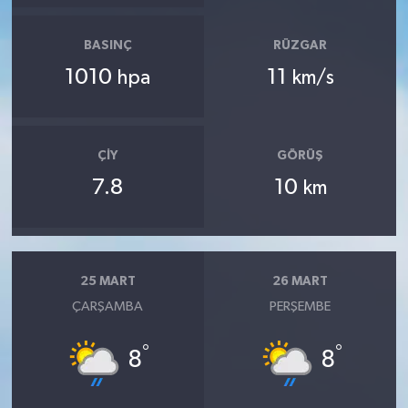
BASINÇ
RÜZGAR
1010
11
hpa
km/s
ÇIY
GÖRÜŞ
7.8
10
km
25 MART
26 MART
ÇARŞAMBA
PERŞEMBE
°
°
8
8